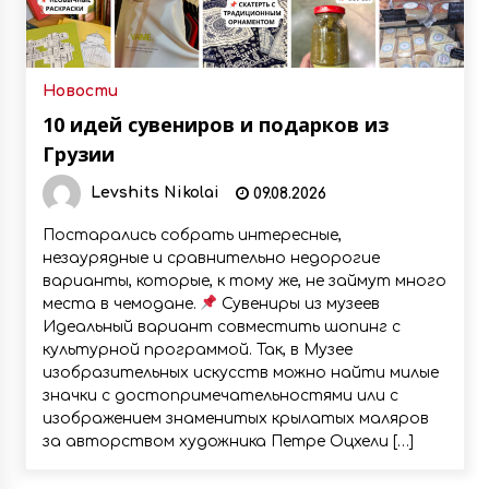
Новости
10 идей сувениров и подарков из
Грузии
Levshits Nikolai
09.08.2026
Постарались собрать интересные,
незаурядные и сравнительно недорогие
варианты, которые, к тому же, не займут много
места в чемодане.
Сувениры из музеев
Идеальный вариант совместить шопинг с
культурной программой. Так, в Музее
изобразительных искусств можно найти милые
значки с достопримечательностями или с
изображением знаменитых крылатых маляров
за авторством художника Петре Оцхели […]