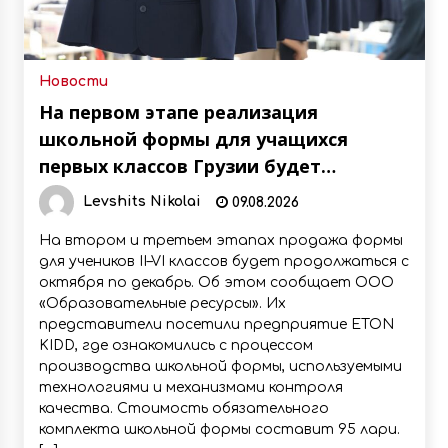
Новости
На первом этапе реализация
школьной формы для учащихся
первых классов Грузии будет
осуществляться в период с 1 по 14
Levshits Nikolai
09.08.2026
сентября
На втором и третьем этапах продажа формы
для учеников II–VI классов будет продолжаться с
октября по декабрь. Об этом сообщает ООО
«Образовательные ресурсы». Их
представители посетили предприятие ETON
KIDD, где ознакомились с процессом
производства школьной формы, используемыми
технологиями и механизмами контроля
качества. Стоимость обязательного
комплекта школьной формы составит 95 лари.