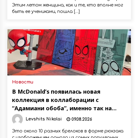
Этим летом женщина, как и те, кто вполне мог
быть ее учениками, пошла […]
Новости
В McDonald’s появилась новая
коллекция в коллаборации с
“Адамиани обоба”, именно так на
грузинском звучит легендарный
Levshits Nikolai
09.08.2026
“Человек-паук”
Это около 10 разных брелоков в форме рюкзака
с изображением одного из самых популярных