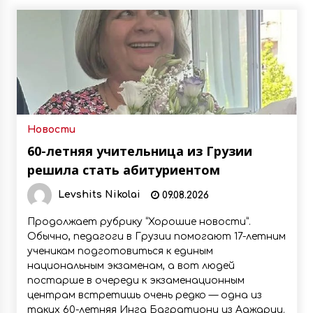
Новости
60-летняя учительница из Грузии
решила стать абитуриентом
Levshits Nikolai
09.08.2026
Продолжает рубрику “Хорошие новости”.
Обычно, педагоги в Грузии помогают 17-летним
ученикам подготовиться к единым
национальным экзаменам, а вот людей
постарше в очереди к экзаменационным
центрам встретишь очень редко — одна из
таких 60-летняя Инга Багратиони из Аджарии.