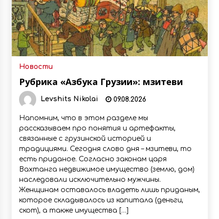
Новости
Рубрика «Азбука Грузии»: мзитеви
Levshits Nikolai
09.08.2026
Напомним, что в этом разделе мы
рассказываем про понятия и артефакты,
связанные с грузинской историей и
традициями. Сегодня слово дня – мзитеви, то
есть приданое. Согласно законам царя
Вахтанга недвижимое имущество (землю, дом)
наследовали исключительно мужчины.
Женщинам оставалось владеть лишь приданым,
которое складывалось из капитала (деньги,
скот), а также имущества […]