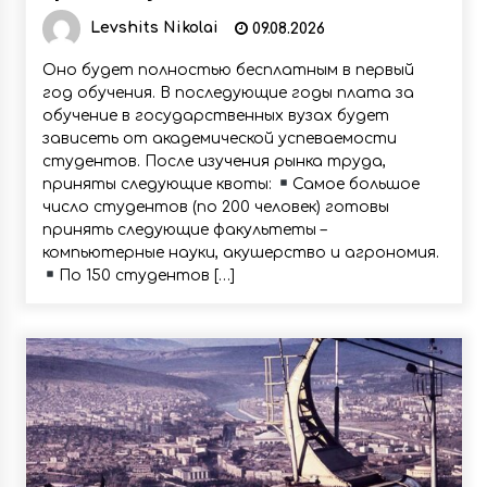
обучение в государственные вузы – 21
Levshits Nikolai
09.08.2026
709, при этом, для обучения на
Оно будет полностью бесплатным в первый
русском языке там отведено всего 115
год обучения. В последующие годы плата за
мест
обучение в государственных вузах будет
зависеть от академической успеваемости
студентов. После изучения рынка труда,
приняты следующие квоты:
Самое большое
число студентов (по 200 человек) готовы
принять следующие факультеты –
компьютерные науки, акушерство и агрономия.
По 150 студентов […]