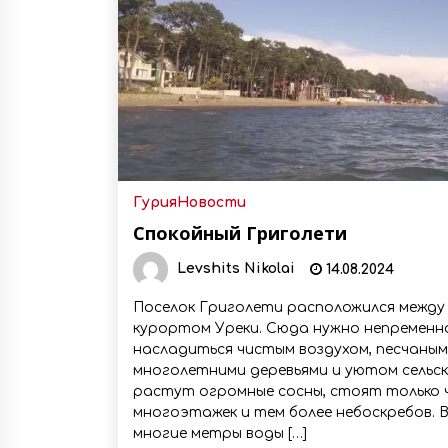
денежных переводов из
российского банка «Т-банка» в
Грузию за одну неделю
02.08.2026
увеличился на 64%
Российские СМИ и паблики
намеренно разгоняют тему
плохих отношений между
грузинами и русскими
02.08.2026
Любовь или продуманная акция
—сюжет Данилы и Ануки набрал
Гурия
Новости
более 10 миллионов просмотров
Спокойный Григолети
за несколько дней
01.08.2026
Levshits Nikolai
14.08.2024
Поселок Григолети расположился между
курортом Уреки. Сюда нужно непремен
насладиться чистым воздухом, песчаным
многолетними деревьями и уютом сельск
растут огромные сосны, стоят только 
многоэтажек и тем более небоскребов. В
многие метры воды […]