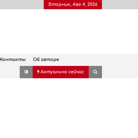
Вторник, Авг 4, 2026
Контакты
Об авторе
Актуально сейчас
Дворец молодежи, также
известный как Воронцовский
дворец, открыт для посетителей
после пятилетней реставрации
02.08.2026
Популярный наземный переход в