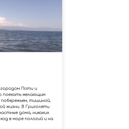
нового «Человека-паука»,
«Одиссея» Кристофера Нолана и
другие фильмы —
02.08.2026
кинотеатральный дайджест
Грузии
Самые популярные имена и
распространённые фамилии в
Грузии
02.08.2026
Сеть OnePrice полностью ушла с
рынка и прекратила свою
деятельность в Грузии, на её
место пришла “Ambari”
01.08.2026
 городом Поти и
но поехать желающим
 побережьем, тишиной,
ой жизни. В Григолети
частные дома, никаких
ход в море пологий и на