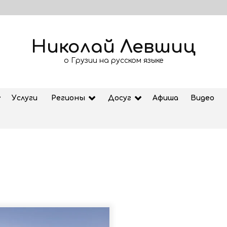
Николай Левшиц
о Грузии на русском языке
Услуги
Регионы
Досуг
Афиша
Видео
Рубрика «Азбука Грузии»: дзеоба
02.08.2026
ем
Старт продажи билетов на