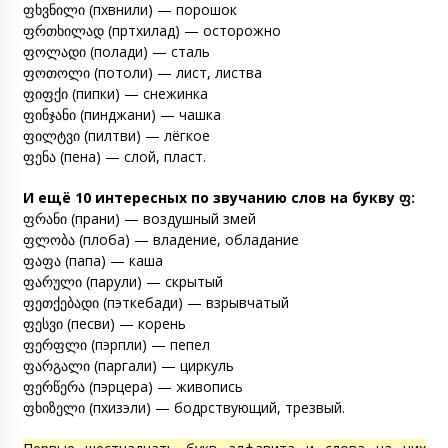
ფხვნილი (пхвнили) — порошок
ფრთხილად (пртхилад) — осторожно
ფოლადი (полади) — сталь
ფოთოლი (потоли) — лист, листва
ფიფქი (пипки) — снежинка
ფინჯანი (пинджани) — чашка
ფილტვი (пилтви) — лёгкое
ფენა (пена) — слой, пласт.
И ещё 10 интересных по звучанию слов на букву ფ:
ფრანი (прани) — воздушный змей
ფლობა (плоба) — владение, обладание
ფაფა (папа) — каша
ფარული (парули) — скрытый
ფეთქებადი (пэткебади) — взрывчатый
ფესვი (песви) — корень
ფერფლი (пэрпли) — пепел
ფარგალი (паргали) — циркуль
ფერწერა (пэрцера) — живопись
ფხიზელი (пхизэли) — бодрствующий, трезвый.