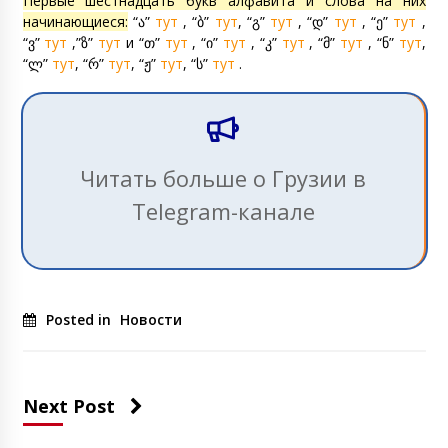
Первые шестнадцать букв алфавита и слова на них
начинающиеся:
“ა”
тут
, “ბ”
тут
, “გ”
тут
, “დ”
тут
, “ე”
тут
,
“ვ”
тут
,”ზ”
тут
и “თ”
тут
, “ი”
тут
, “კ”
тут
, “მ”
тут
, “ნ”
тут
,
“ლ”
тут
, “რ”
тут
, “ჟ”
тут
, “ს”
тут
.
Читать больше о Грузии в
Telegram-канале
Posted in
Новости
Next Post