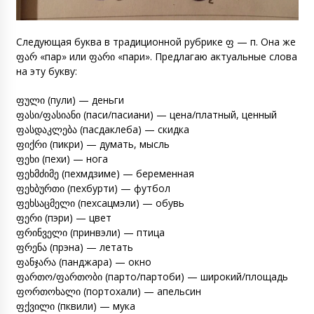
Следующая буква в традиционной рубрике ფ — п. Она же
ფარ «пар» или ფარი «пари». Предлагаю актуальные слова
на эту букву:
ფული (пули) — деньги
ფასი/ფასიანი (паси/пасиани) — цена/платный, ценный
ფასდაკლება (пасдаклеба) — скидка
ფიქრი (пикри) — думать, мысль
ფეხი (пехи) — нога
ფეხმძიმე (пехмдзиме) — беременная
ფეხბურთი (пехбурти) — футбол
ფეხსაცმელი (пехсацмэли) — обувь
ფერი (пэри) — цвет
ფრინველი (принвэли) — птица
ფრენა (прэна) — летать
ფანჯარა (панджара) — окно
ფართო/ფართობი (парто/партоби) — широкий/площадь
ფორთოხალი (портохали) — апельсин
ფქვილი (пквили) — мука