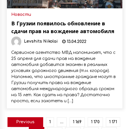
Новости
В Грузии появилось обновление в
сдачи прав на вождение автомобиля
Levshits Nikolai
13.04.2022
Сервисное агентство МВД напоминает, что с
25 апреля для сдачи прав на вождение
автомобиля добавится экзамен в реальных
условиях дорожного движения (т.н. «город»).
Напомню, что иностранные граждане могут в
Грузии получить права на вождение
автомобиля международного образца сроком
на 15 лет. Как сдать на права? Достаточно
просто, если захотеть и […]
Пагинация
Previous
1
…
1 169
1 170
1 171