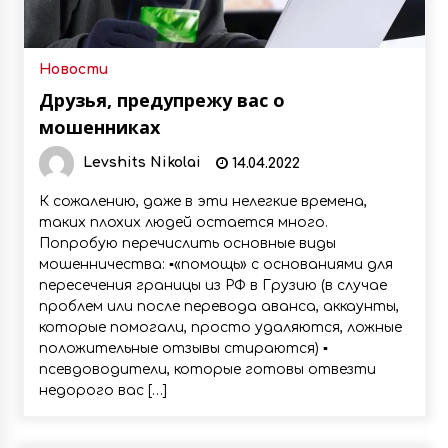
Новости
Друзья, предупрежу вас о
мошенниках
Levshits Nikolai
14.04.2022
К сожалению, даже в эти нелегкие времена,
таких плохих людей остается много.
Попробую перечислить основные виды
мошенничества: ▪️«помощь» с основаниями для
пересечения границы из РФ в Грузию (в случае
проблем или после перевода аванса, аккаунты,
которые помогали, просто удаляются, ложные
положительные отзывы стираются) ▪️
псевдоводители, которые готовы отвезти
недорого вас […]