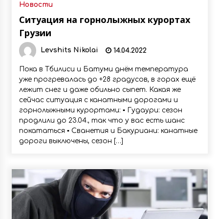
Новости
Ситуация на горнолыжных курортах
Грузии
Levshits Nikolai
14.04.2022
Пока в Тбилиси и Батуми днём температура
уже прогревалась до +28 градусов, в горах ещё
лежит снег и даже обильно сыпет. Какая же
сейчас ситуация с канатными дорогами и
горнолыжными курортами: ▪️ Гудаури: сезон
продлили до 23.04., так что у вас есть шанс
покататься ▪️ Сванетия и Бакуриани: канатные
дороги выключены, сезон […]