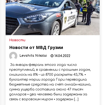
Новости
Новости от МВД Грузии
Levshits Nikolai
14.04.2022
‍ За январь-февраль этого года число
преступлений, в сравнении с прошлым годом,
снизилось на 8% – из 8700 раскрыты 43,7%. ▪️
бухгалтер мэрии города Гори переводила
бюджетные средства на счёт онлайн-казино,
сумма ущерба составила около 47 тысяч
долларов ▪️ два человека были задержаны за
связь с воровским миром ▪️ задержан […]