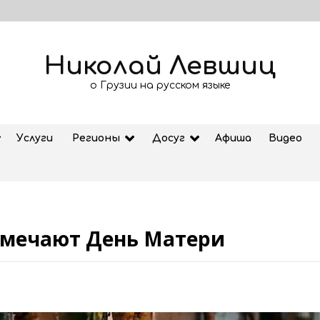
Николай Левшиц
о Грузии на русском языке
Услуги
Регионы
Досуг
Афиша
Видео
отмечают День Матери
Рубрика «Азбука Грузии»: дзеоба
02.08.2026
ем
Старт продажи билетов на