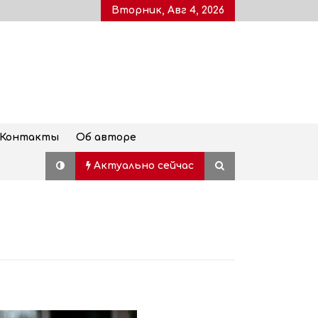
Вторник, Авг 4, 2026
Контакты
Об авторе
Актуально сейчас
Дворец молодежи, также
известный как Воронцовский
дворец, открыт для посетителей
после пятилетней реставрации
02.08.2026
Популярный наземный переход в