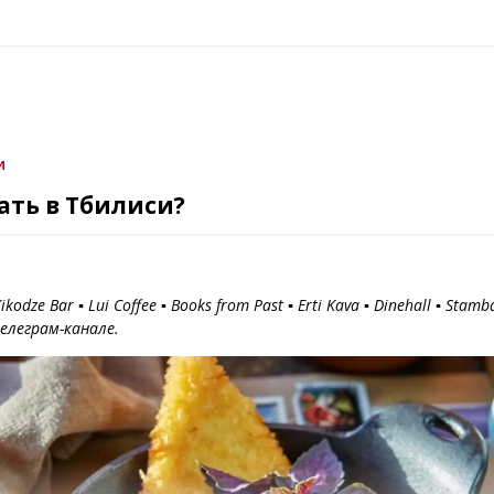
и
ать в Тбилиси?
kodze Bar ▪️ Lui Coffee ▪️ Books from Past ▪️ Erti Kava ▪️ Dinehall ▪️
елеграм-канале.