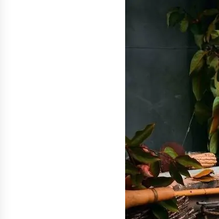
денежных переводов из
российского банка «Т-банка» в
Грузию за одну неделю
02.08.2026
увеличился на 64%
Российские СМИ и паблики
намеренно разгоняют тему
плохих отношений между
грузинами и русскими
02.08.2026
Любовь или продуманная акция
—сюжет Данилы и Ануки набрал
более 10 миллионов просмотров
за несколько дней
01.08.2026