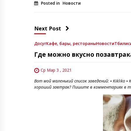
Posted in
Новости
Next Post
Досуг
Кафе, бары, рестораны
Новости
Тбилис
Где можно вкусно позавтрак
Ср Мар 3 , 2021
Вот мой маленький список заведений: ▪️ Kikliko ▪️ Ki
хороший завтрак? Пишите в комментариях в т