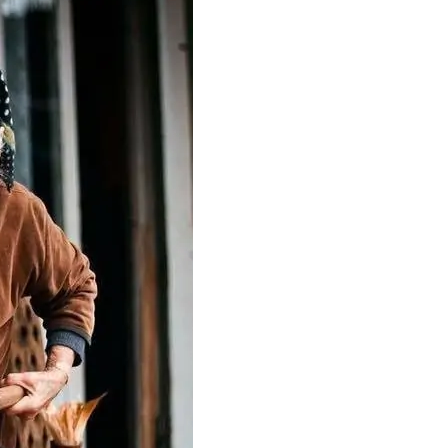
Тбилиси перенесли, но пешеходы
по привычке идут прежним
маршрутом и нарушают правила
02.08.2026
Юные звезды соцсетей Ана-
Мария и Ева Бутиашвили: как
вырасти за год до полумиллиона
подписчиков.
01.08.2026
Где покупать книги на русском
языке в Тбилиси — подборка
магазинов
01.08.2026