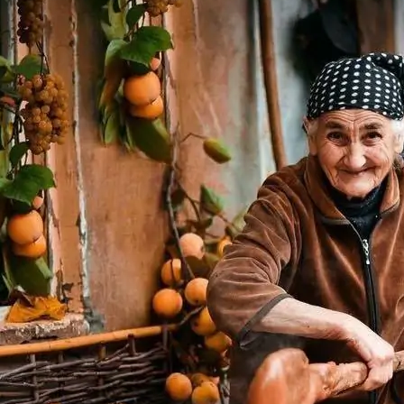
нового «Человека-паука»,
«Одиссея» Кристофера Нолана и
другие фильмы —
02.08.2026
кинотеатральный дайджест
Грузии
Самые популярные имена и
распространённые фамилии в
Грузии
02.08.2026
Сеть OnePrice полностью ушла с
рынка и прекратила свою
деятельность в Грузии, на её
место пришла “Ambari”
01.08.2026