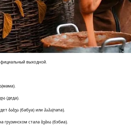
 официальный выходной.
ა(мама).
და (деда).
ет ბაბუა (бабуа) или პაპა(папа).
 грузинском стала ბებია (бэбиа).