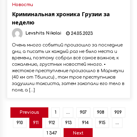
Новости
Криминальная хроника Грузии за
неделю
Levshits Nikolai
24.05.2023
Очень много событий произошло за последние
дни, а писать их каждый раз не было места и
времени, поэтому собрал всё самое важное, к
сожалению, грустных новостей много. ▪️
жестокое преступление произошло в Марнеули
(40 км от Тбилиси) , там трое преступников
задушили таксиста, затем закопали его тело в
поле, а […]
Пагинация
Previous
1
…
907
908
909
записей
910
911
912
913
914
915
…
1 347
Next