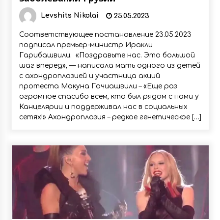
Levshits Nikolai
25.05.2023
Соответствующее постановление 23.05.2023
подписал премьер-министр Иракли
Гарибашвили. «Поздравьте нас. Это большой
шаг вперед», — написала мать одного из детей
с ахондроплазией и участница акций
протеста Макуна Гочиашвили – «Еще раз
огромное спасибо всем, кто был рядом с нами у
Канцелярии и поддерживал нас в социальных
сетях!» Ахондроплазия – редкое генетическое […]