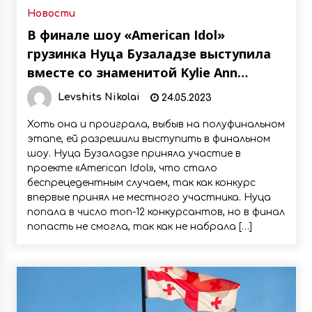
Новости
В финале шоу «American Idol»
грузинка Нуца Бузаладзе выступила
вместе со знаменитой Kylie Ann
Minogue исполнив ее хит «Can’t Get
Levshits Nikolai
24.05.2023
You Out Of My Head»
Хоть она и проиграла, выбыв на полуфинальном
этапе, ей разрешили выступить в финальном
шоу. Нуца Бузаладзе приняла участие в
проекте «American Idol», что стало
беспрецедентным случаем, так как конкурс
впервые принял не местного участника. Нуца
попала в число топ-12 конкурсантов, но в финал
попасть не смогла, так как не набрала […]