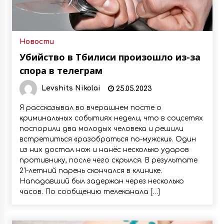
Новости
Убийство в Тбилиси произошло из-за
спора в телеграм
Levshits Nikolai
25.05.2023
Я рассказывал во вчерашнем посте о
криминальных событиях недели, что в соцсетях
поспорили два молодых человека и решили
встретиться «разобраться по-мужски». Один
из них достал нож и нанёс несколько ударов
противнику, после чего скрылся. В результате
21-летний парень скончался в клинике.
Нападавший был задержан через несколько
часов. По сообщению телеканала […]