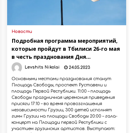
Новости
Подробная программа мероприятий,
которые пройдут в Тбилиси 26-го мая
в честь празднования Дня
независимости
Levshits Nikolai
24.05.2023
Основными местами празднования станут
Площадь Свободы, проспект Руставели и
площадь Первой Республики. 11:00 – площадь
Свободы праздничная церемония приведения
присяги 17:10 – во время провозглашения
независимости Грузии, 300 детей исполнят
гимн Грузии на площади Свободы 20:00 – гала-
концерт на Площади первой Республики с
участием грузинских артистов. Выступают: