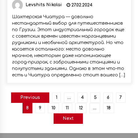
Levshits Nikolai
27.02.2024
Шахтерская Чиатура — довольно
нестандартный выбор для путешественников
по Грузии. Этот индустриальный городок еще
с советских времен известен марганцевыми
рудниками и необычной архитектурой. Но что
касается остального: место довольно
мрачное, некоторым даже напоминающее
город-призрак, с заброшенными станциями и
полупустыми зданиями. Однако в этом что-то
есть и Чиатура определенно стоит вашего […]
Пагинация
Previous
1
…
4
5
6
7
записей
8
9
10
11
12
…
18
Next