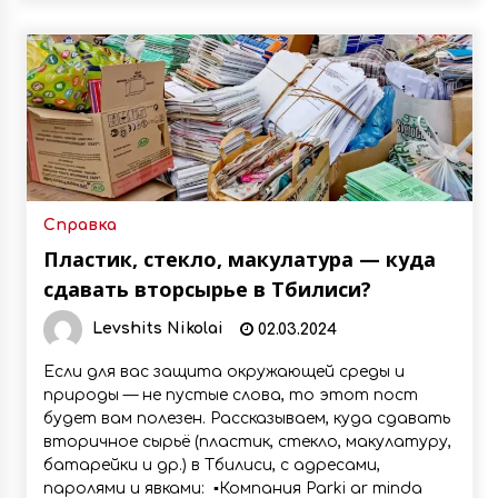
Справка
Пластик, стекло, макулатура — куда
сдавать вторсырье в Тбилиси?
Levshits Nikolai
02.03.2024
Если для вас защита окружающей среды и
природы — не пустые слова, то этот пост
будет вам полезен. Рассказываем, куда сдавать
вторичное сырьё (пластик, стекло, макулатуру,
батарейки и др.) в Тбилиси, с адресами,
паролями и явками: ▪️Компания Parki ar minda