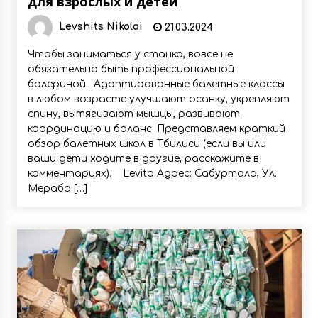
для взрослых и детей
Levshits Nikolai
21.03.2024
Чтобы заниматься у станка, вовсе не
обязательно быть профессиональной
балериной. Адаптированные балетные классы
в любом возрасте улучшают осанку, укрепляют
спину, вытягивают мышцы, развивают
координацию и баланс. Представляем краткий
обзор балетных школ в Тбилиси (если вы или
ваши дети ходите в другие, расскажите в
комментариях). Levita Адрес: Сабуртало, Ул.
Мераба […]