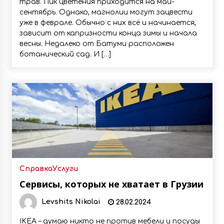
трав. Пик цветения приходится на май-
сентябрь. Однако, магнолии могут зацвести
уже в феврале. Обычно с них всё и начинается,
зависит от капризности конца зимы и начала
весны. Недалеко от Батуми расположен
ботанический сад. И […]
Справка
Услуги
Сервисы, которых не хватает в Грузии
Levshits Nikolai
28.02.2024
IKEA – думаю никто не против мебели и посуды