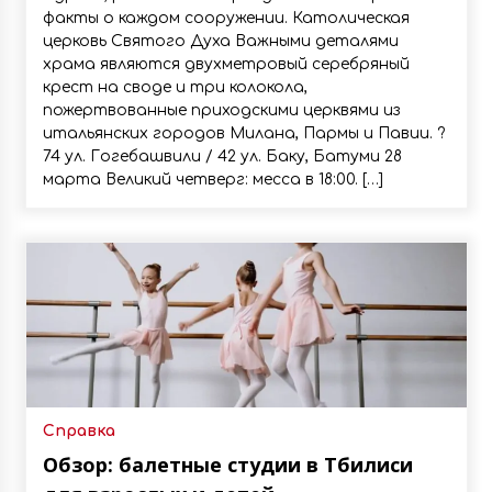
факты о каждом сооружении. Католическая
церковь Святого Духа Важными деталями
храма являются двухметровый серебряный
крест на своде и три колокола,
пожертвованные приходскими церквями из
итальянских городов Милана, Пармы и Павии. ?
74 ул. Гогебашвили / 42 ул. Баку, Батуми 28
марта Великий четверг: месса в 18:00. […]
Справка
Обзор: балетные студии в Тбилиси