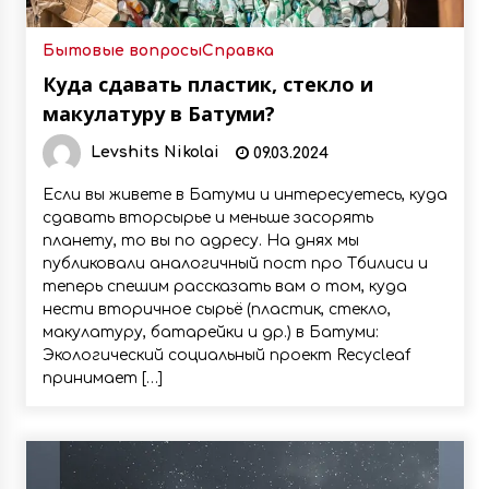
Бытовые вопросы
Справка
Куда сдавать пластик, стекло и
макулатуру в Батуми?
Levshits Nikolai
09.03.2024
Если вы живете в Батуми и интересуетесь, куда
сдавать вторсырье и меньше засорять
планету, то вы по адресу. На днях мы
публиковали аналогичный пост про Тбилиси и
теперь спешим рассказать вам о том, куда
нести вторичное сырьё (пластик, стекло,
макулатуру, батарейки и др.) в Батуми:
Экологический социальный проект Recycleaf
принимает […]