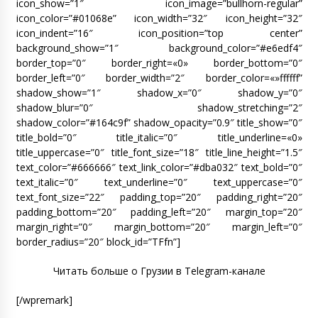
icon_show=”1″ icon_image=”bullhorn-regular”
icon_color=”#01068e” icon_width=”32″ icon_height=”32″
icon_indent=”16″ icon_position=”top center”
background_show=”1″ background_color=”#e6edf4″
border_top=”0″ border_right=«0» border_bottom=”0″
border_left=”0″ border_width=”2″ border_color=«»ffffff”
shadow_show=”1″ shadow_x=”0″ shadow_y=”0″
shadow_blur=”0″ shadow_stretching=”2″
shadow_color=”#164c9f” shadow_opacity=”0.9″ title_show=”0″
title_bold=”0″ title_italic=”0″ title_underline=«0»
title_uppercase=”0″ title_font_size=”18″ title_line_height=”1.5″
text_color=”#666666″ text_link_color=”#dba032″ text_bold=”0″
text_italic=”0″ text_underline=”0″ text_uppercase=”0″
text_font_size=”22″ padding_top=”20″ padding_right=”20″
padding_bottom=”20″ padding_left=”20″ margin_top=”20″
margin_right=”0″ margin_bottom=”20″ margin_left=”0″
border_radius=”20″ block_id=”TFfn”]
Читать больше о Грузии в Telegram-канале
[/wpremark]