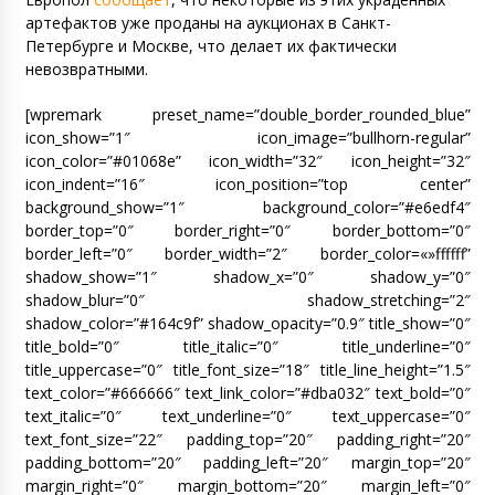
артефактов уже проданы на аукционах в Санкт-
Петербурге и Москве, что делает их фактически
невозвратными.
[wpremark preset_name=”double_border_rounded_blue”
icon_show=”1″ icon_image=”bullhorn-regular”
icon_color=”#01068e” icon_width=”32″ icon_height=”32″
icon_indent=”16″ icon_position=”top center”
background_show=”1″ background_color=”#e6edf4″
border_top=”0″ border_right=”0″ border_bottom=”0″
border_left=”0″ border_width=”2″ border_color=«»ffffff”
shadow_show=”1″ shadow_x=”0″ shadow_y=”0″
shadow_blur=”0″ shadow_stretching=”2″
shadow_color=”#164c9f” shadow_opacity=”0.9″ title_show=”0″
title_bold=”0″ title_italic=”0″ title_underline=”0″
title_uppercase=”0″ title_font_size=”18″ title_line_height=”1.5″
text_color=”#666666″ text_link_color=”#dba032″ text_bold=”0″
text_italic=”0″ text_underline=”0″ text_uppercase=”0″
text_font_size=”22″ padding_top=”20″ padding_right=”20″
padding_bottom=”20″ padding_left=”20″ margin_top=”20″
margin_right=”0″ margin_bottom=”20″ margin_left=”0″