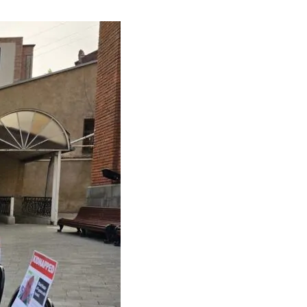
Тбилиси перенесли, но пешеходы
по привычке идут прежним
маршрутом и нарушают правила
02.08.2026
Юные звезды соцсетей Ана-
Мария и Ева Бутиашвили: как
вырасти за год до полумиллиона
подписчиков.
01.08.2026
Где покупать книги на русском
языке в Тбилиси — подборка
магазинов
01.08.2026