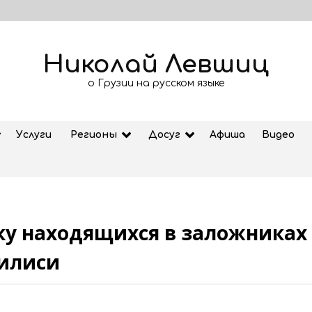
Николай Левшиц
о Грузии на русском языке
Услуги
Регионы
Досуг
Афиша
Видео
у находящихся в заложниках 
Рубрика «Азбука Грузии»: дзеоба
билиси
02.08.2026
ем
Старт продажи билетов на