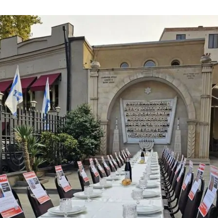
нового «Человека-паука»,
«Одиссея» Кристофера Нолана и
другие фильмы —
02.08.2026
кинотеатральный дайджест
Грузии
Самые популярные имена и
распространённые фамилии в
Грузии
02.08.2026
Сеть OnePrice полностью ушла с
рынка и прекратила свою
деятельность в Грузии, на её
место пришла “Ambari”
01.08.2026