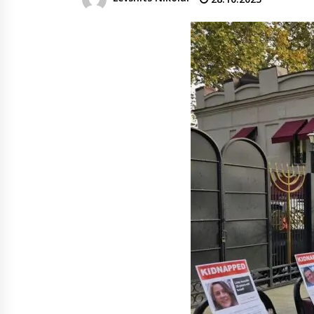
денежных переводов из
российского банка «Т-банка» в
Грузию за одну неделю
02.08.2026
увеличился на 64%
Российские СМИ и паблики
намеренно разгоняют тему
плохих отношений между
грузинами и русскими
02.08.2026
Любовь или продуманная акция
—сюжет Данилы и Ануки набрал
более 10 миллионов просмотров
за несколько дней
01.08.2026