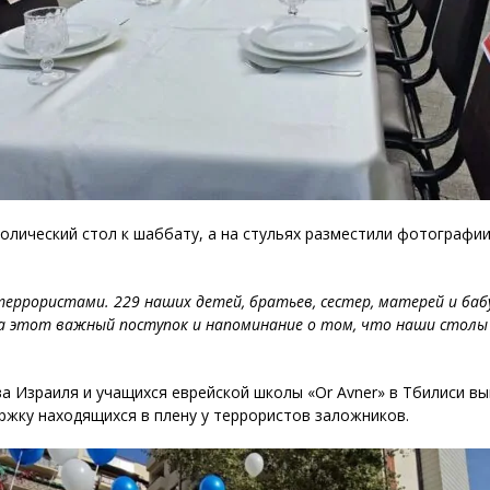
волический стол к шаббату, а на стульях разместили фотографи
террористами. 229 наших детей, братьев, сестер, матерей и баб
за этот важный поступок и напоминание о том, что наши столы
а Израиля и учащихся еврейской школы «Or Avner» в Тбилиси в
ржку находящихся в плену у террористов заложников.