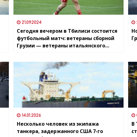
21.09.2024
Сегодня вечером в Тбилиси состоится
Н
футбольный матч: ветераны сборной
Г
Грузии — ветераны итальянского
клуба «Милан»
14.01.2026
Несколько человек из экипажа
В
танкера, задержанного США 7-го
с