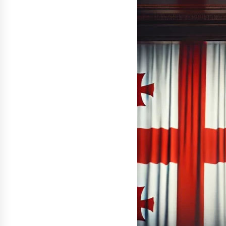
денежных переводов из
российского банка «Т-банка» в
Грузию за одну неделю
02.08.2026
увеличился на 64%
Российские СМИ и паблики
намеренно разгоняют тему
плохих отношений между
грузинами и русскими
02.08.2026
Любовь или продуманная акция
—сюжет Данилы и Ануки набрал
более 10 миллионов просмотров
за несколько дней
01.08.2026