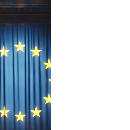
Тбилиси перенесли, но пешеходы
по привычке идут прежним
маршрутом и нарушают правила
02.08.2026
Юные звезды соцсетей Ана-
Мария и Ева Бутиашвили: как
вырасти за год до полумиллиона
подписчиков.
01.08.2026
Где покупать книги на русском
языке в Тбилиси — подборка
магазинов
01.08.2026