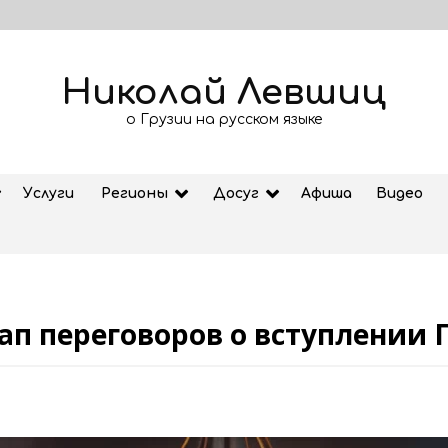
Николай Левшиц
о Грузии на русском языке
Услуги
Регионы
Досуг
Афиша
Видео
ап переговоров о вступлении 
Рубрика «Азбука Грузии»: дзеоба
02.08.2026
ем
Старт продажи билетов на