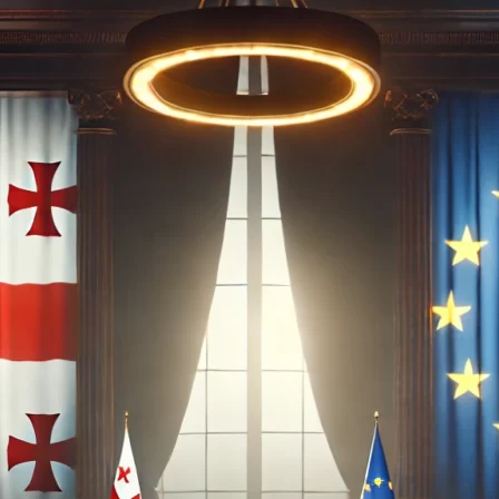
нового «Человека-паука»,
«Одиссея» Кристофера Нолана и
другие фильмы —
02.08.2026
кинотеатральный дайджест
Грузии
Самые популярные имена и
распространённые фамилии в
Грузии
02.08.2026
Сеть OnePrice полностью ушла с
рынка и прекратила свою
деятельность в Грузии, на её
место пришла “Ambari”
01.08.2026