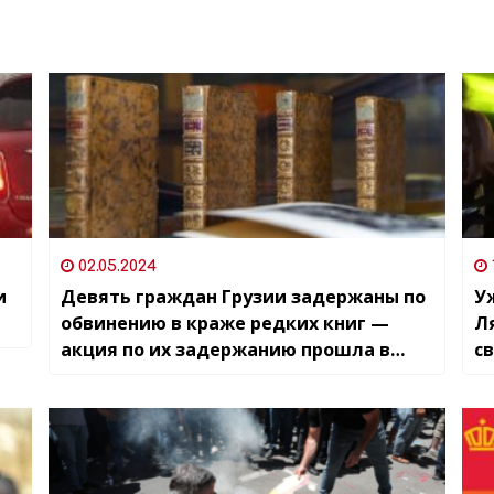
02.05.2024
и
Девять граждан Грузии задержаны по
Уж
обвинению в краже редких книг —
Л
акция по их задержанию прошла в
с
Тбилиси и Риге, накануне ещё
несколько человек были задержаны
во Франции, Эстонии и Литве