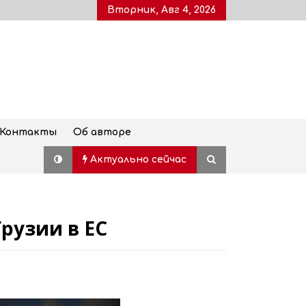
Вторник, Авг 4, 2026
Контакты
Об авторе
Актуально сейчас
Грузии в ЕС
Дворец молодежи, также
известный как Воронцовский
дворец, открыт для посетителей
после пятилетней реставрации
02.08.2026
Популярный наземный переход в