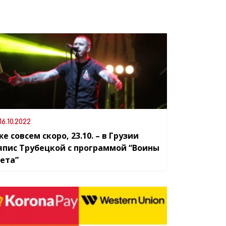
16.10.2022
е совсем скоро, 23.10. – в Грузии
япис Трубецкой с программой “Воины
вета”