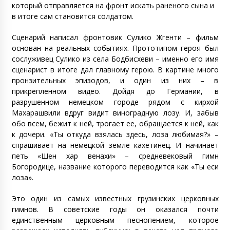
который отправляется на фронт искать раненого сына и
в итоге сам становится солдатом.
Сценарий написал фронтовик Сулико Жгенти – фильм
основан на реальных событиях. Прототипом героя был
сослуживец Сулико из села Бодбисхеви – именно его имя
сценарист в итоге дал главному герою. В картине много
пронзительных эпизодов, и один из них – в
прикрепленном видео. Дойдя до Германии, в
разрушенном немецком городе рядом с кирхой
Махарашвили вдруг видит виноградную лозу. И, забыв
обо всем, бежит к ней, трогает ее, обращается к ней, как
к дочери. «Ты откуда взялась здесь, лоза любимая?» –
спрашивает на немецкой земле кахетинец. И начинает
петь «Шен хар венахи» – средневековый гимн
Богородице, название которого переводится как «Ты еси
лоза».
Это один из самых известных грузинских церковных
гимнов. В советские годы он оказался почти
единственным церковным песнопением, которое