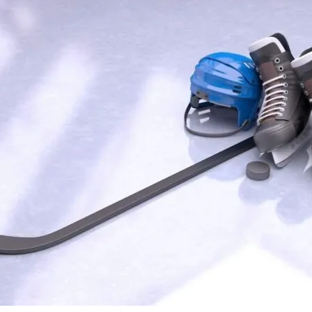
нового «Человека-паука»,
«Одиссея» Кристофера Нолана и
другие фильмы —
02.08.2026
кинотеатральный дайджест
Грузии
Самые популярные имена и
распространённые фамилии в
Грузии
02.08.2026
Сеть OnePrice полностью ушла с
рынка и прекратила свою
деятельность в Грузии, на её
место пришла “Ambari”
01.08.2026