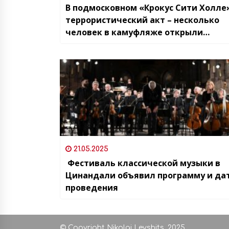
В подмосковном «Крокус Сити Холле
террористический акт – несколько
человек в камуфляже открыли
стрельбу из автоматов перед
концертом группы «Пикник»
21.05.2025
Фестиваль классической музыки в
Цинандали объявил программу и да
проведения
© Copyright Nikolai Levshits, 2025