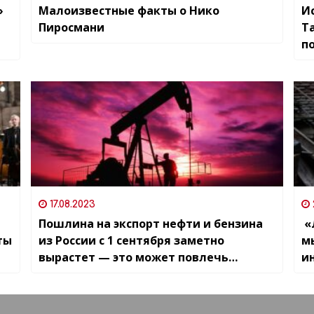
»
Малоизвестные факты о Нико
И
Пиросмани
Т
п
17.08.2023
Пошлина на экспорт нефти и бензина
«
ты
из России с 1 сентября заметно
м
вырастет — это может повлечь
и
удорожание топлива в Грузии
о