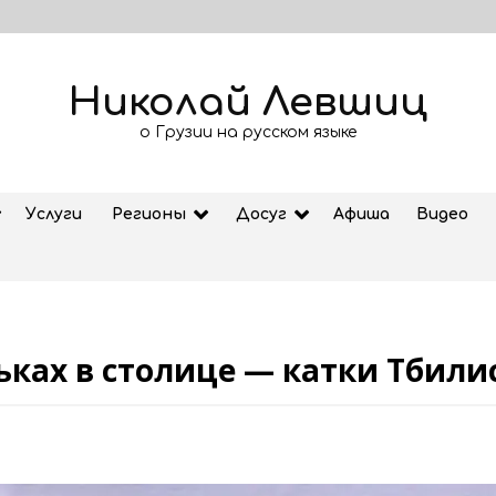
Николай Левшиц
о Грузии на русском языке
Услуги
Регионы
Досуг
Афиша
Видео
ньках в столице — катки Тбили
Рубрика «Азбука Грузии»: дзеоба
02.08.2026
ем
Старт продажи билетов на