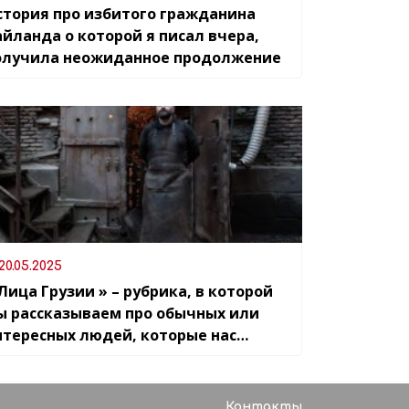
стория про избитого гражданина
айланда о которой я писал вчера,
олучила неожиданное продолжение
20.05.2025
Лица Грузии » – рубрика, в которой
ы рассказываем про обычных или
нтересных людей, которые нас
кружают
Контакты