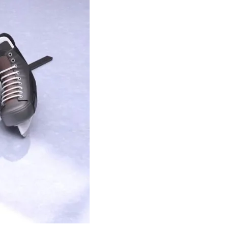
Тбилиси перенесли, но пешеходы
по привычке идут прежним
маршрутом и нарушают правила
02.08.2026
Юные звезды соцсетей Ана-
Мария и Ева Бутиашвили: как
вырасти за год до полумиллиона
подписчиков.
01.08.2026
Где покупать книги на русском
языке в Тбилиси — подборка
магазинов
01.08.2026