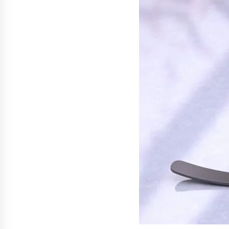
денежных переводов из
российского банка «Т-банка» в
Грузию за одну неделю
02.08.2026
увеличился на 64%
Российские СМИ и паблики
намеренно разгоняют тему
плохих отношений между
грузинами и русскими
02.08.2026
Любовь или продуманная акция
—сюжет Данилы и Ануки набрал
более 10 миллионов просмотров
за несколько дней
01.08.2026