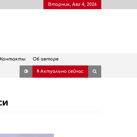
Вторник, Авг 4, 2026
Контакты
Об авторе
Актуально сейчас
си
Дворец молодежи, также
известный как Воронцовский
дворец, открыт для посетителей
после пятилетней реставрации
02.08.2026
Популярный наземный переход в