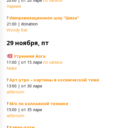
20:00 | от 20 лари
по записи
Нарния
?
Импровизационное шоу “Шиза”
21:00 | donation
Woody Bar
29 ноября, пт
?‍
Утренняя йога
11:00 | от 15 лари
по записи
Make
?
Арт-утро – картины в космической теме
13:00 | от 30 лари
artbroom
?
М/к по коллажной технике
15:00 | от 35 лари
artbroom
?
Кавер-пати