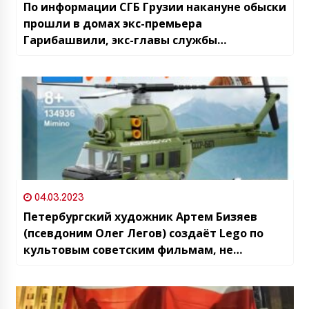
По информации СГБ Грузии накануне обыски
прошли в домах экс-премьера
Гарибашвили, экс-главы службы
госбезопасности Лилуашвили
04.03.2023
Петербургский художник Артем Бизяев
(псевдоним Олег Легов) создаёт Lego по
культовым советским фильмам, не
обошлось и без Грузии