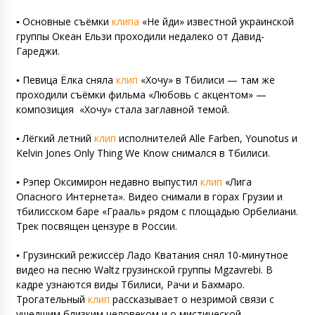
▪️ Основные съёмки
клипа
«Не йди» известной украинской
группы Океан Ельзи проходили недалеко от Давид-
Гареджи.
▪️ Певица Ёлка сняла
клип
«Хочу» в Тбилиси — там же
проходили съёмки фильма «Любовь с акцентом» —
композиция
«Хочу» стала заглавной темой.
▪️ Лёгкий летний
клип
исполнителей Alle Farben, Younotus и
Kelvin Jones Only Thing We Know снимался в Тбилиси.
▪️ Рэпер Оксимирон недавно выпустил
клип
«Лига
Опасного Интернета». Видео снимали в горах Грузии и
тбилисском баре «Грааль» рядом с площадью Орбелиани.
Трек посвящен цензуре в России.
▪️ Грузинский режиссёр Ладо Кватания снял 10-минутное
видео на песню Waltz грузинской группы Mgzavrebi. В
кадре узнаются виды Тбилиси, Рачи и Бахмаро.
Трогательный
клип
рассказывает о незримой связи с
ушедшим близким человеком и о мистической