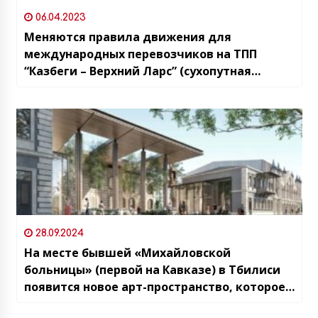
06.04.2023
Меняются правила движения для
международных перевозчиков на ТПП
“Казбеги – Верхний Ларс” (сухопутная
грузино-российская граница)
28.09.2024
На месте бывшей «Михайловской
больницы» (первой на Кавказе) в Тбилиси
появится новое арт-пространство, которое
построит родившийся в Батуми, грузино-