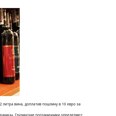
Тбилиси перенесли, но пешеходы
по привычке идут прежним
маршрутом и нарушают правила
02.08.2026
Юные звезды соцсетей Ана-
Мария и Ева Бутиашвили: как
вырасти за год до полумиллиона
подписчиков.
01.08.2026
Где покупать книги на русском
языке в Тбилиси — подборка
магазинов
01.08.2026
 литра вина, доплатив пошлину в 10 евро за
границы. Грузинские пограничники определяют