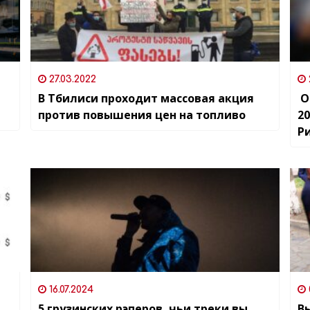
27.03.2022
В Тбилиси проходит массовая акция
О
против повышения цен на топливо
2
Р
о
н
16.07.2024
5 грузинских рэперов, чьи треки вы
В