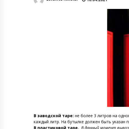
денежных переводов из
российского банка «Т-банка» в
Грузию за одну неделю
02.08.2026
увеличился на 64%
Российские СМИ и паблики
намеренно разгоняют тему
плохих отношений между
грузинами и русскими
02.08.2026
Любовь или продуманная акция
—сюжет Данилы и Ануки набрал
более 10 миллионов просмотров
за несколько дней
01.08.2026
В заводской таре:
не более 3 литров на одно
каждый литр. На бутылке должен быть указан п
В пластиковой таре.
В данный момент вывоз 