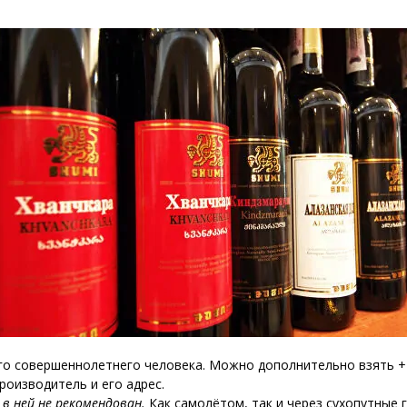
нового «Человека-паука»,
«Одиссея» Кристофера Нолана и
другие фильмы —
02.08.2026
кинотеатральный дайджест
Грузии
Самые популярные имена и
распространённые фамилии в
Грузии
02.08.2026
Сеть OnePrice полностью ушла с
рынка и прекратила свою
деятельность в Грузии, на её
место пришла “Ambari”
01.08.2026
го совершеннолетнего человека. Можно дополнительно взять +2
роизводитель и его адрес.
в ней не рекомендован.
Как самолётом, так и через сухопутные 