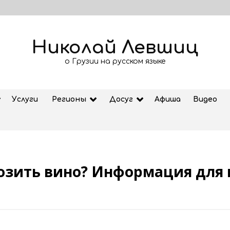
Николай Левшиц
о Грузии на русском языке
Услуги
Регионы
Досуг
Афиша
Видео
озить вино? Информация дл
Рубрика «Азбука Грузии»: дзеоба
02.08.2026
ем
Старт продажи билетов на