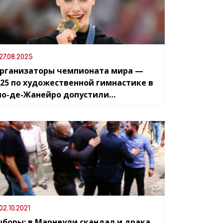
27.08.2025
рганизаторы чемпионата мира —
025 по художественной гимнастике в
ио-де-Жанейро допустили
плошность во время церемонии
аграждения
02.10.2021
ыборы: в Марнеули скандал и драка