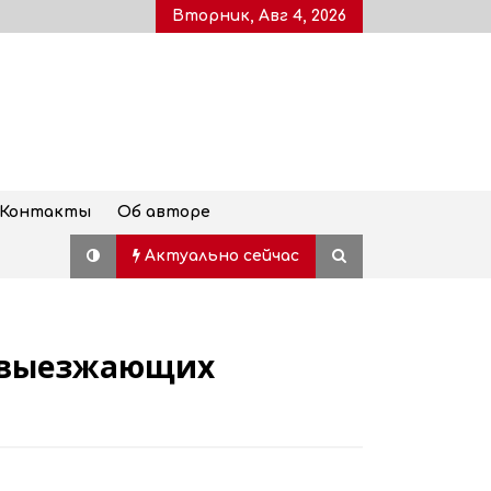
Вторник, Авг 4, 2026
Контакты
Об авторе
Актуально сейчас
я выезжающих
Дворец молодежи, также
известный как Воронцовский
дворец, открыт для посетителей
после пятилетней реставрации
02.08.2026
Популярный наземный переход в