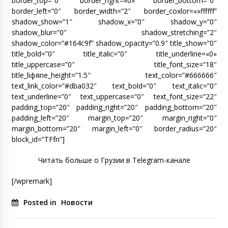
border_top=”0″ border_right=«0» border_bottom=”0″
border_left=”0″ border_width=”2″ border_coxlor=«»ffffff”
shadow_show=”1″ shadow_x=”0″ shadow_y=”0″
shadow_blur=”0″ shadow_stretching=”2″
shadow_color=”#164c9f” shadow_opacity=”0.9″ title_show=”0″
title_bold=”0″ title_italic=”0″ title_underline=«0»
title_uppercase=”0″ title_font_size=”18″
title_liфяne_height=”1.5″ text_color=”#666666″
text_link_color=”#dba032″ text_bold=”0″ text_italic=”0″
text_underline=”0″ text_uppercase=”0″ text_font_size=”22″
padding_top=”20″ padding_right=”20″ padding_bottom=”20″
padding_left=”20″ margin_top=”20″ margin_right=”0″
margin_bottom=”20″ margin_left=”0″ border_radius=”20″
block_id=”TFfn”]
Читать больше о Грузии в Telegram-канале
[/wpremark]
Posted in
Новости