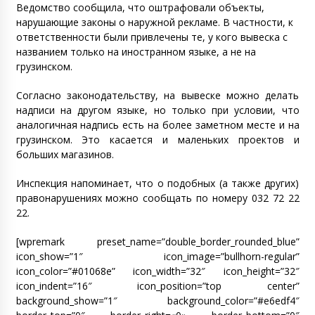
Ведомство сообщила, что оштрафовали объекты,
нарушающие законы о наружной рекламе. В частности, к
ответственности были привлечены те, у кого вывеска с
названием только на иностранном языке, а не на
грузинском.
Согласно законодательству, на вывеске можно делать
надписи на другом языке, но только при условии, что
аналогичная надпись есть на более заметном месте и на
грузинском. Это касается и маленьких проектов и
больших магазинов.
Инспекция напоминает, что о подобных (а также других)
правонарушениях можно сообщать по номеру 032 72 22
22.
[wpremark preset_name=”double_border_rounded_blue”
icon_show=”1″ icon_image=”bullhorn-regular”
icon_color=”#01068e” icon_width=”32″ icon_height=”32″
icon_indent=”16″ icon_position=”top center”
background_show=”1″ background_color=”#e6edf4″