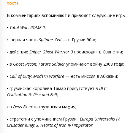
посте.
В комментариях вспоминают и приводят следующие игры:
▪️
Total War: ROME II
;
▪️
первая часть
Splinter Cell
— в Грузии 90-х;
▪️
действие
Sniper Ghost Warrior 3
происходит в Сванетии;
▪️
в
Ghost Recon: Future Soldier
упоминают войну 2008 года;
▪️
Call of Duty: Modern Warfare
— есть миссия в Абхазии;
▪️
грузинская королева Тамар присутствует в
DLC
Civilization 6: Rise and Fall
;
▪️
в
Deus Ex
есть грузинская мафия;
▪️ стратегии с упоминанием Грузии:
Europa Universalis IV,
Crusader Kings 3, Hearts of Iron IV+Imperator
;