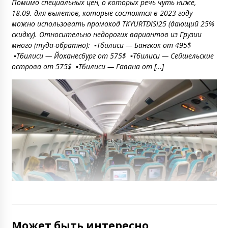
Помимо специальных цен, о которых речь чуть ниже,
18.09. для вылетов, которые состоятся в 2023 году
можно использовать промокод TKYURTDISI25 (дающий 25%
скидку). Относительно недорогих вариантов из Грузии
много (туда-обратно): ▪️Тбилиси — Бангкок от 495$
▪️Тбилиси — Йоханесбург от 575$ ▪️Тбилиси — Сейшельские
острова от 575$ ▪️Тбилиси — Гавана от […]
Может быть интересно