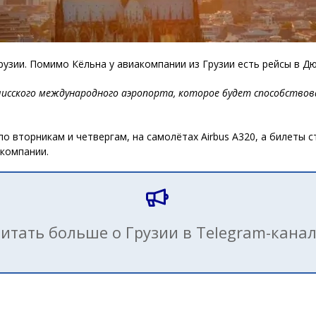
зии. Помимо Кёльна у авиакомпании из Грузии есть рейсы в Дю
илисского международного аэропорта, которое будет способство
о вторникам и четвергам, на самолётах Airbus A320, а билеты 
акомпании.
итать больше о Грузии в Telegram-кана