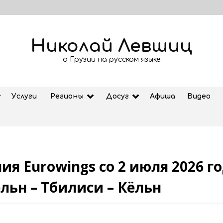
Николай Левшиц
о Грузии на русском языке
Услуги
Регионы
Досуг
Афиша
Видео
я Eurowings со 2 июля 2026 г
США сделали постоянными
визовые залоги до 20 тыс$ для
льн – Тбилиси – Кёльн
граждан Грузии
04.08.2026
Из Тбилиси и Батуми и в