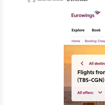
столичная «Иберия» оказалась 
затруднительном положении
04.08.2026
Дворец молодежи, также
известный как Воронцовский
дворец, открыт для посетителе
после пятилетней реставрации
02.08.2026
Популярный наземный переход 
Тбилиси перенесли, но пешеход
по привычке идут прежним
маршрутом и нарушают правил
02.08.2026