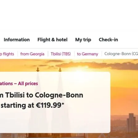
в
обратном направлении на
поезде за 4 часа
03.08.2026
После введения санкций ЕС объем
денежных переводов из
й
российского банка «Т-банка» в
Грузию за одну неделю
02.08.2026
увеличился на 64%
в
Российские СМИ и паблики
ы
намеренно разгоняют тему
плохих отношений между
а
грузинами и русскими
02.08.2026