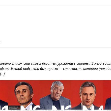
0
иковало список ста самых богатых уроженцев страны. В него вош
одках. Метод подсчета был прост — стоимость активов (находя
[…]