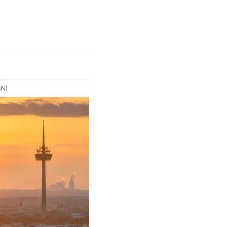
02.08.2026
Старт продажи билетов на
нового «Человека-паука»,
«Одиссея» Кристофера Нолана и
другие фильмы —
02.08.2026
кинотеатральный дайджест
Грузии
Самые популярные имена и
распространённые фамилии в
Грузии
02.08.2026