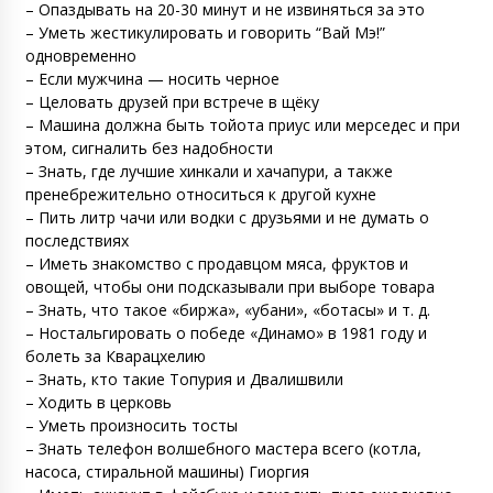
– Опаздывать на 20-30 минут и не извиняться за это
– Уметь жестикулировать и говорить “Вай Мэ!”
одновременно
– Если мужчина — носить черное
– Целовать друзей при встрече в щёку
– Машина должна быть тойота приус или мерседес и при
этом, сигналить без надобности
– Знать, где лучшие хинкали и хачапури, а также
пренебрежительно относиться к другой кухне
– Пить литр чачи или водки с друзьями и не думать о
последствиях
– Иметь знакомство с продавцом мяса, фруктов и
овощей, чтобы они подсказывали при выборе товара
– Знать, что такое «биржа», «убани», «ботасы» и т. д.
– Ностальгировать о победе «Динамо» в 1981 году и
болеть за Кварацхелию
– Знать, кто такие Топурия и Двалишвили
– Ходить в церковь
– Уметь произносить тосты
– Знать телефон волшебного мастера всего (котла,
насоса, стиральной машины) Гиоргия