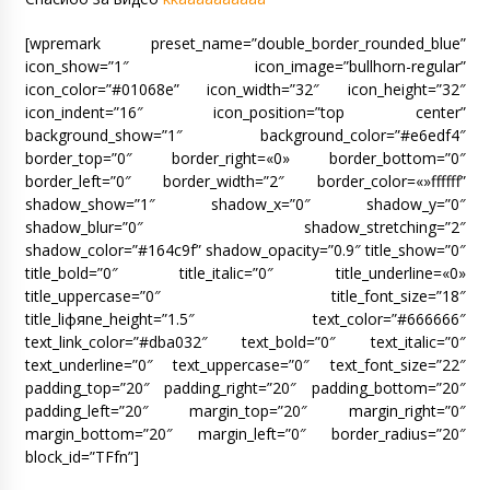
[wpremark preset_name=”double_border_rounded_blue”
icon_show=”1″ icon_image=”bullhorn-regular”
icon_color=”#01068e” icon_width=”32″ icon_height=”32″
icon_indent=”16″ icon_position=”top center”
background_show=”1″ background_color=”#e6edf4″
border_top=”0″ border_right=«0» border_bottom=”0″
border_left=”0″ border_width=”2″ border_color=«»ffffff”
shadow_show=”1″ shadow_x=”0″ shadow_y=”0″
shadow_blur=”0″ shadow_stretching=”2″
shadow_color=”#164c9f” shadow_opacity=”0.9″ title_show=”0″
title_bold=”0″ title_italic=”0″ title_underline=«0»
title_uppercase=”0″ title_font_size=”18″
title_liфяne_height=”1.5″ text_color=”#666666″
text_link_color=”#dba032″ text_bold=”0″ text_italic=”0″
text_underline=”0″ text_uppercase=”0″ text_font_size=”22″
padding_top=”20″ padding_right=”20″ padding_bottom=”20″
padding_left=”20″ margin_top=”20″ margin_right=”0″
margin_bottom=”20″ margin_left=”0″ border_radius=”20″
block_id=”TFfn”]