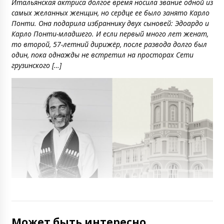
Итальянская актриса долгое время носила звание одной из
самых желанных женщин, но сердце ее было занято Карло
Понти. Она подарила избраннику двух сыновей: Эдоардо и
Карло Понти-младшего. И если первый много лет женат,
то второй, 57-летний дирижёр, после развода долго был
один, пока однажды не встретил на просторах Сети
грузинского […]
Может быть интересно