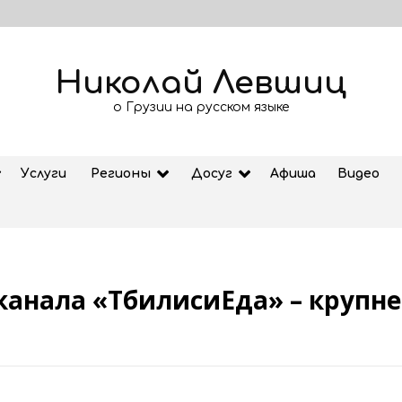
Николай Левшиц
о Грузии на русском языке
Услуги
Регионы
Досуг
Афиша
Видео
канала «ТбилисиЕда» – крупне
Рубрика «Азбука Грузии»: дзеоба
02.08.2026
ем
Старт продажи билетов на