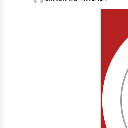
денежных переводов из
российского банка «Т-банка» в
Грузию за одну неделю
02.08.2026
увеличился на 64%
Российские СМИ и паблики
намеренно разгоняют тему
плохих отношений между
грузинами и русскими
02.08.2026
Любовь или продуманная акция
—сюжет Данилы и Ануки набрал
более 10 миллионов просмотров
за несколько дней
01.08.2026