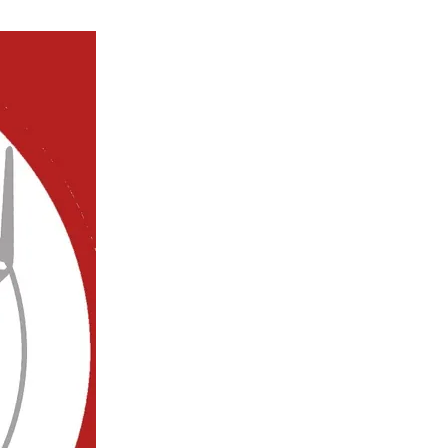
Тбилиси перенесли, но пешеходы
по привычке идут прежним
маршрутом и нарушают правила
02.08.2026
Юные звезды соцсетей Ана-
Мария и Ева Бутиашвили: как
вырасти за год до полумиллиона
подписчиков.
01.08.2026
Где покупать книги на русском
языке в Тбилиси — подборка
магазинов
01.08.2026