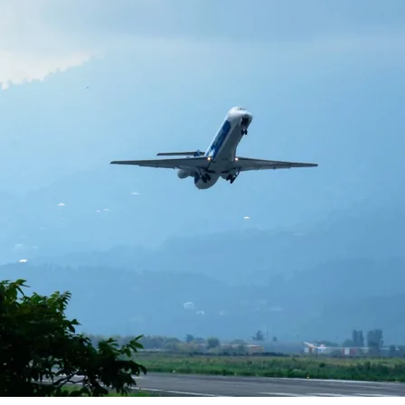
нового «Человека-паука»,
«Одиссея» Кристофера Нолана и
другие фильмы —
02.08.2026
кинотеатральный дайджест
Грузии
Самые популярные имена и
распространённые фамилии в
Грузии
02.08.2026
Сеть OnePrice полностью ушла с
рынка и прекратила свою
деятельность в Грузии, на её
место пришла “Ambari”
01.08.2026