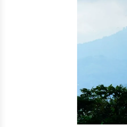
денежных переводов из
российского банка «Т-банка» в
Грузию за одну неделю
02.08.2026
увеличился на 64%
Российские СМИ и паблики
намеренно разгоняют тему
плохих отношений между
грузинами и русскими
02.08.2026
Любовь или продуманная акция
—сюжет Данилы и Ануки набрал
более 10 миллионов просмотров
за несколько дней
01.08.2026