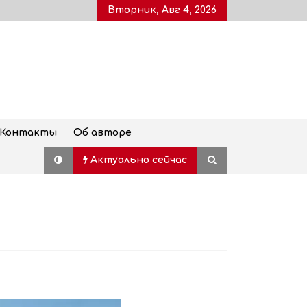
Вторник, Авг 4, 2026
Контакты
Об авторе
Актуально сейчас
Дворец молодежи, также
известный как Воронцовский
дворец, открыт для посетителей
после пятилетней реставрации
02.08.2026
Популярный наземный переход в