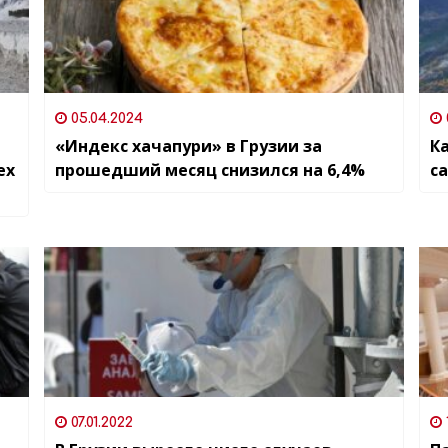
05.04.2024
«Индекс хачапури» в Грузии за
К
ех
прошедший месяц снизился на 6,4%
с
07.01.2022