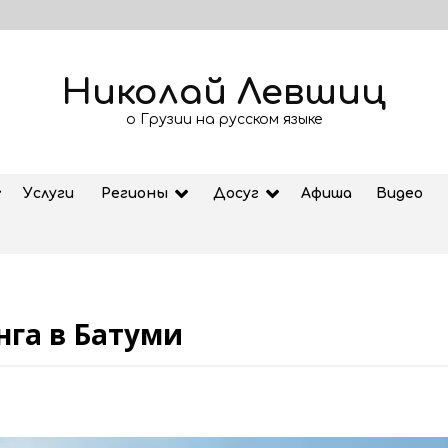
Николай Левшиц
о Грузии на русском языке
Услуги
Регионы
Досуг
Афиша
Видео
нга в Батуми
Рубрика «Азбука Грузии»: дзеоба
02.08.2026
ем
Старт продажи билетов на