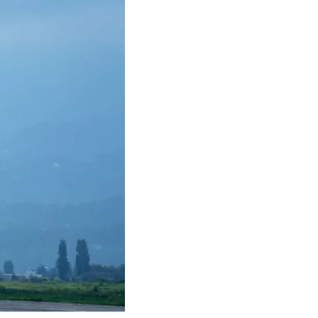
Тбилиси перенесли, но пешеходы
по привычке идут прежним
маршрутом и нарушают правила
02.08.2026
Юные звезды соцсетей Ана-
Мария и Ева Бутиашвили: как
вырасти за год до полумиллиона
подписчиков.
01.08.2026
Где покупать книги на русском
языке в Тбилиси — подборка
магазинов
01.08.2026