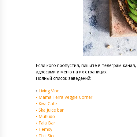
Если кого пропустил, пишите в телеграм-канал
адресами и меню на их страницах.
Полный список заведений:
▪️
Living Vino
▪️ Mama Terra Veggie Corner
▪️ Kiwi Cafe
▪️ Ska Juice bar
▪️ Muhudo
▪️ Fala Bar
▪️ Hemsy
▪️ Tbili Sio