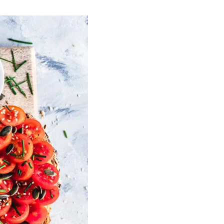
Тбилиси перенесли, но пешеходы
по привычке идут прежним
маршрутом и нарушают правила
02.08.2026
Юные звезды соцсетей Ана-
Мария и Ева Бутиашвили: как
вырасти за год до полумиллиона
подписчиков.
01.08.2026
Где покупать книги на русском
языке в Тбилиси — подборка
магазинов
01.08.2026