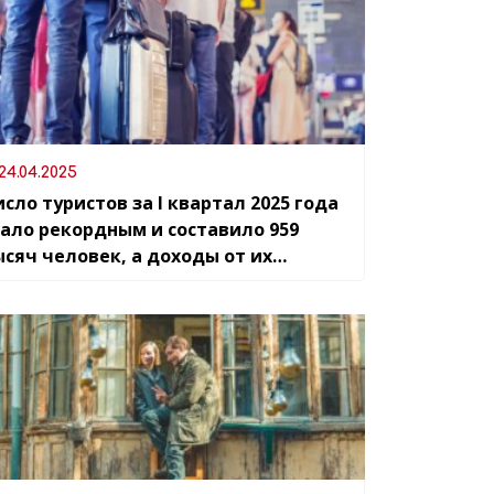
24.04.2025
сло туристов за I квартал 2025 года
тало рекордным и составило 959
ысяч человек, а доходы от их
ребывания также стали самыми
ысокими в истории — достигнув 826
лн$