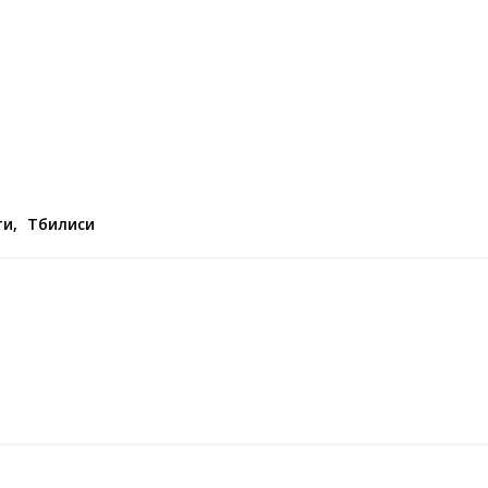
ти
,
Тбилиси