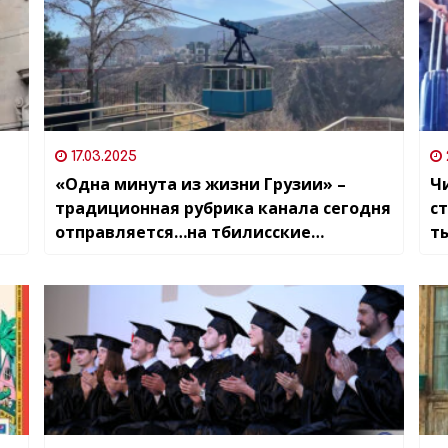
17.03.2025
«Одна минута из жизни Грузии» –
Чи
традиционная рубрика канала сегодня
с
отправляется…на тбилисские
т
канатные дороги
п
в
м