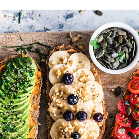
нового «Человека-паука»,
«Одиссея» Кристофера Нолана и
другие фильмы —
02.08.2026
кинотеатральный дайджест
Грузии
Самые популярные имена и
распространённые фамилии в
Грузии
02.08.2026
Сеть OnePrice полностью ушла с
рынка и прекратила свою
деятельность в Грузии, на её
место пришла “Ambari”
01.08.2026