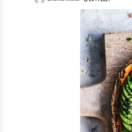
денежных переводов из
российского банка «Т-банка» в
Грузию за одну неделю
02.08.2026
увеличился на 64%
Российские СМИ и паблики
намеренно разгоняют тему
плохих отношений между
грузинами и русскими
02.08.2026
Любовь или продуманная акция
—сюжет Данилы и Ануки набрал
более 10 миллионов просмотров
за несколько дней
01.08.2026