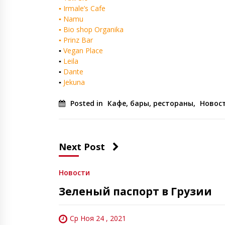
▪️ Irmale’s Cafe
▪️ Namu
▪️ Bio shop Organika
▪️ Prinz Bar
▪️
Vegan Place
▪️
Leila
▪️
Dante
▪️
Jekuna
Posted in
Кафе, бары, рестораны
,
Новос
Next Post
Новости
Зеленый паспорт в Грузии
Ср Ноя 24 , 2021