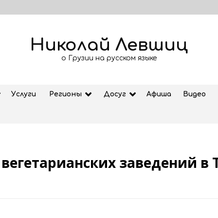
Николай Левшиц
о Грузии на русском языке
Услуги
Регионы
Досуг
Афиша
Видео
 вегетарианских заведений в 
Рубрика «Азбука Грузии»: дзеоба
02.08.2026
ем
Старт продажи билетов на