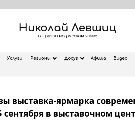
Николай Левшиц
о Грузии на русском языке
Услуги
Регионы
Досуг
Афиша
Видео
зы выставка-ярмарка современ
Рубрика «Азбука Грузии»: дзеоба
5 сентября в выставочном цент
02.08.2026
ем
Старт продажи билетов на