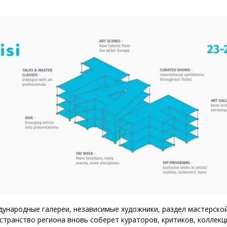
нового «Человека-паука»,
«Одиссея» Кристофера Нолана и
другие фильмы —
02.08.2026
кинотеатральный дайджест
Грузии
Самые популярные имена и
распространённые фамилии в
Грузии
02.08.2026
Сеть OnePrice полностью ушла с
рынка и прекратила свою
деятельность в Грузии, на её
место пришла “Ambari”
01.08.2026
дународные галереи, независимые художники, раздел мастерско
странство региона вновь соберет кураторов, критиков, коллек