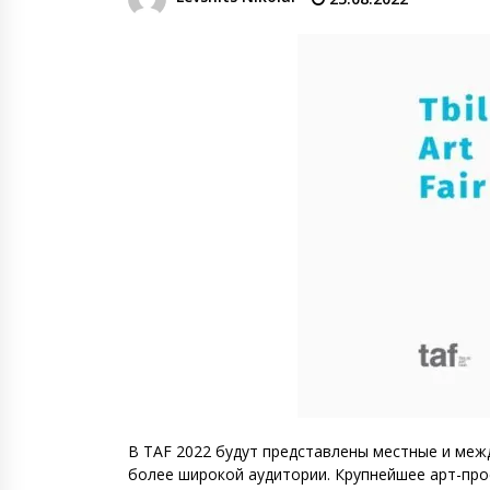
денежных переводов из
российского банка «Т-банка» в
Грузию за одну неделю
02.08.2026
увеличился на 64%
Российские СМИ и паблики
намеренно разгоняют тему
плохих отношений между
грузинами и русскими
02.08.2026
Любовь или продуманная акция
—сюжет Данилы и Ануки набрал
более 10 миллионов просмотров
за несколько дней
01.08.2026
В TAF 2022 будут представлены местные и меж
более широкой аудитории. Крупнейшее арт-про