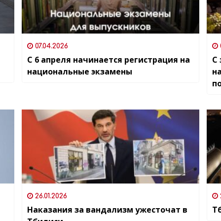
07.04.2026
С 6 апреля начинается регистрация на
С 
национальные экзамены
н
п
26.01.2026
Наказания за вандализм ужесточат в
Т