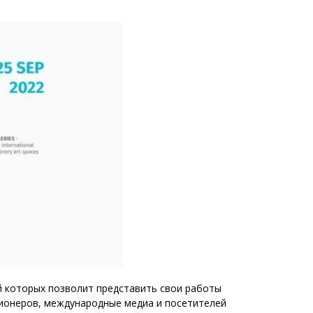
Тбилиси перенесли, но пешеходы
по привычке идут прежним
маршрутом и нарушают правила
02.08.2026
Юные звезды соцсетей Ана-
Мария и Ева Бутиашвили: как
вырасти за год до полумиллиона
подписчиков.
01.08.2026
Где покупать книги на русском
языке в Тбилиси — подборка
магазинов
01.08.2026
й которых позволит представить свои работы
ционеров, международные медиа и посетителей