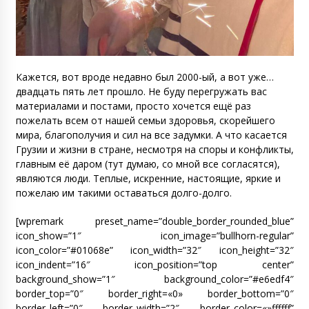
Кажется, вот вроде недавно был 2000-ый, а вот уже…
двадцать пять лет прошло. Не буду перегружать вас
материалами и постами, просто хочется ещё раз
пожелать всем от нашей семьи здоровья, скорейшего
мира, благополучия и сил на все задумки. А что касается
Грузии и жизни в стране, несмотря на споры и конфликты,
главным её даром (тут думаю, со мной все согласятся),
являются люди. Теплые, искренние, настоящие, яркие и
пожелаю им такими оставаться долго-долго.
[wpremark preset_name=”double_border_rounded_blue”
icon_show=”1″ icon_image=”bullhorn-regular”
icon_color=”#01068e” icon_width=”32″ icon_height=”32″
icon_indent=”16″ icon_position=”top center”
background_show=”1″ background_color=”#e6edf4″
border_top=”0″ border_right=«0» border_bottom=”0″
border_left=”0″ border_width=”2″ border_color=«»ffffff”