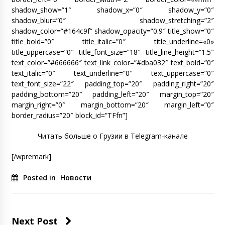
shadow_show=”1″ shadow_x=”0″ shadow_y=”0″
shadow_blur=”0″ shadow_stretching=”2″
shadow_color=”#164c9f” shadow_opacity=”0.9″ title_show=”0″
title_bold=”0″ title_italic=”0″ title_underline=«0»
title_uppercase=”0″ title_font_size=”18″ title_line_height=”1.5″
text_color=”#666666″ text_link_color=”#dba032″ text_bold=”0″
text_italic=”0″ text_underline=”0″ text_uppercase=”0″
text_font_size=”22″ padding_top=”20″ padding_right=”20″
padding_bottom=”20″ padding_left=”20″ margin_top=”20″
margin_right=”0″ margin_bottom=”20″ margin_left=”0″
border_radius=”20″ block_id=”TFfn”]
Читать больше о Грузии в Telegram-канале
[/wpremark]
Posted in
Новости
Next Post