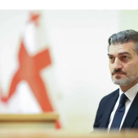
денежных переводов из
й
российского банка «Т-банка» в
Грузию за одну неделю
02.08.2026
увеличился на 64%
в
Российские СМИ и паблики
ы
намеренно разгоняют тему
плохих отношений между
а
грузинами и русскими
02.08.2026
Любовь или продуманная акция
—сюжет Данилы и Ануки набрал
на
более 10 миллионов просмотров
за несколько дней
01.08.2026