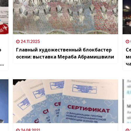
24.11.2025
о
Главный художественный блокбастер
Се
осени: выставка Мераба Абрамишвили
м
ч
26.08.2021