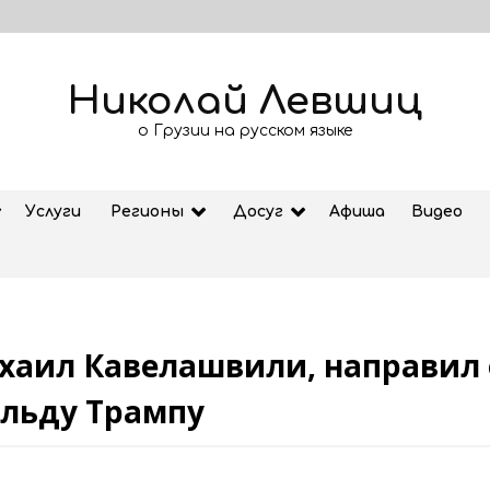
Николай Левшиц
о Грузии на русском языке
Услуги
Регионы
Досуг
Афиша
Видео
хаил Кавелашвили, направил 
Из Тбилиси и Батуми и в
в
обратном направлении на
льду Трампу
поезде за 4 часа
03.08.2026
После введения санкций ЕС объем