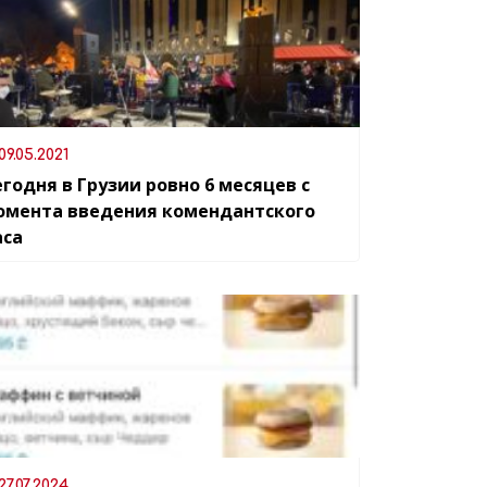
09.05.2021
годня в Грузии ровно 6 месяцев с
омента введения комендантского
аса
27.07.2024