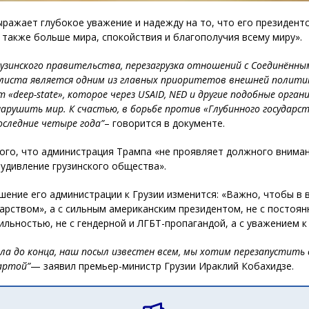
выражает глубокое уважение и надежду на то, что его президен
 также больше мира, спокойствия и благополучия всему миру».
рузинского правительства, перезагрузка отношений с Соединён
листа является одним из главных приоритетов внешней политик
deep-state», которое через USAID, NED и другие подобные орган
рушить мир. К счастью, в борьбе против «Глубинного государств
оследние четыре года”
– говорится в документе.
го, что администрация Трампа «не проявляет должного внимани
удивление грузинского общества».
шение его администрации к Грузии изменится: «Важно, чтобы в 
арством», а с сильным американским президентом, не с постоя
ильностью, не с гендерной и ЛГБТ-пропагандой, а с уважением 
ла до конца, наш посыл известен всем, мы хотим перезапустить
артой”
— заявил премьер-министр Грузии Ираклий Кобахидзе.