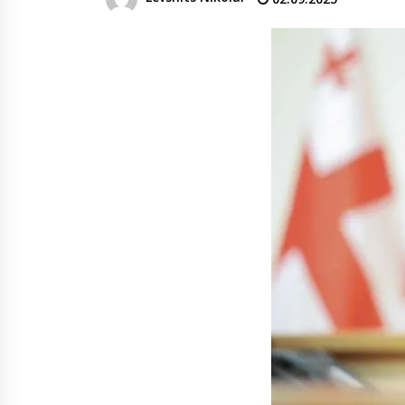
известный как Воронцовский
дворец, открыт для посетителе
после пятилетней реставрации
02.08.2026
Популярный наземный переход 
Тбилиси перенесли, но пешеход
по привычке идут прежним
маршрутом и нарушают правил
02.08.2026
Юные звезды соцсетей Ана-
Мария и Ева Бутиашвили: как
вырасти за год до полумиллио
подписчиков.
01.08.2026