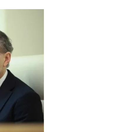
нового «Человека-паука»,
«Одиссея» Кристофера Нолана и
другие фильмы —
02.08.2026
кинотеатральный дайджест
Грузии
Самые популярные имена и
распространённые фамилии в
Грузии
02.08.2026
Сеть OnePrice полностью ушла с
рынка и прекратила свою
деятельность в Грузии, на её
место пришла “Ambari”
01.08.2026