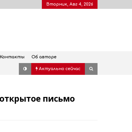
Вторник, Авг 4, 2026
Контакты
Об авторе
Актуально сейчас
открытое письмо
Рубрика «Азбука Грузии»: дзеоба
02.08.2026
Старт продажи билетов на