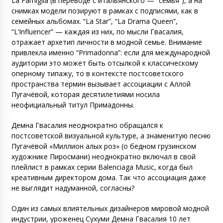
La Famiglia (в переводе с итальянского — “семья”), а на
снимках модели позируют в рамках с подписями, как в
семейных альбомах. “La Star”, “La Drama Queen”,
“L’Influencer” — каждая из них, по мысли Гвасалия,
отражает архетип личности в модной семье. Внимание
привлекла именно “Primadonna”: если для международной
аудитории это может быть отсылкой к классическому
оперному типажу, то в контексте постсоветского
пространства термин вызывает ассоциации с Аллой
Пугачёвой, которая десятилетиями носила
неофициальный титул Примадонны.
Демна Гвасалия неоднократно обращался к
постсоветской визуальной культуре, а знаменитую песню
Пугачёвой «Миллион алых роз» (о бедном грузинском
художнике Пиросмани) неоднократно включал в свой
плейлист в рамках серии Balenciaga Music, когда был
креативным директором дома. Так что ассоциация даже
не выглядит надуманной, согласны?
Один из самых влиятельных дизайнеров мировой модной
индустрии, уроженец Сухуми Демна Гвасалия 10 лет