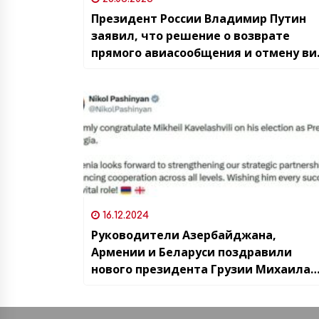
Президент России Владимир Путин
заявил, что решение о возврате
прямого авиасообщения и отмену ви
с Грузией было его единоличным
решением и очень удивила ответна
реакция
16.12.2024
Руководители Азербайджана,
Армении и Беларуси поздравили
нового президента Грузии Михаила
Кавелашвили с вступлением в
должность