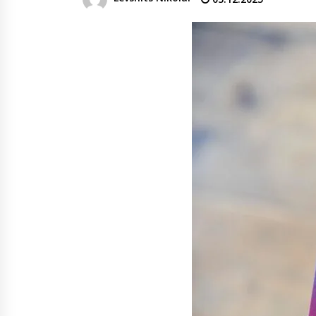
обратном направлении на
поезде за 4 часа
03.08.2026
После введения санкций ЕС объ
денежных переводов из
российского банка «Т-банка» в
Грузию за одну неделю
02.08.2026
увеличился на 64%
Российские СМИ и паблики
намеренно разгоняют тему
плохих отношений между
грузинами и русскими
02.08.2026