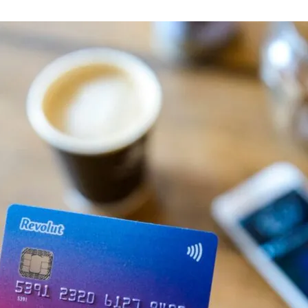
02.08.2026
ем
Старт продажи билетов на
нового «Человека-паука»,
«Одиссея» Кристофера Нолана и
другие фильмы —
02.08.2026
кинотеатральный дайджест
Грузии
Самые популярные имена и
распространённые фамилии в
Грузии
02.08.2026