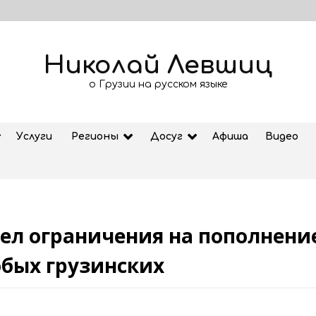
Николай Левшиц
о Грузии на русском языке
Услуги
Регионы
Досуг
Афиша
Видео
вел ограничения на пополнение
Теона Дольникова — о музыке,
продюсировании и новых
юбых грузинских
проектах
04.08.2026
Рубрика «Азбука Грузии»: дзеоба