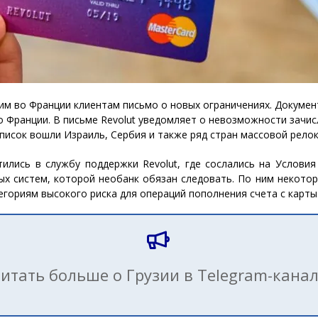
м во Франции клиентам письмо о новых ограничениях. Документ 
 Франции. В письме Revolut уведомляет о невозможности зачисл
список вошли Израиль, Сербия и также ряд стран массовой релок
тились в службу поддержки Revolut, где сослались на Условия
х систем, которой необанк обязан следовать. По ним некоторы
ориям высокого риска для операций пополнения счета с карты
итать больше о Грузии в Telegram-кана