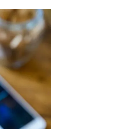
известный как Воронцовский
дворец, открыт для посетителей
после пятилетней реставрации
02.08.2026
Популярный наземный переход в
Тбилиси перенесли, но пешеходы
по привычке идут прежним
маршрутом и нарушают правила
02.08.2026
Юные звезды соцсетей Ана-
Мария и Ева Бутиашвили: как
вырасти за год до полумиллиона
подписчиков.
01.08.2026