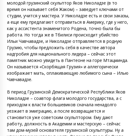
молодой грузинский скульптор Яков Николадзе (в то
время он называет себя Жаком) – заведует ключами от
студии, учится у мастера. У Николадзе есть и свои заказы,
а еще ему предлагают отправиться в Америку, где у него,
как у ассистента знаменитого Родена, точно была бы
работа. Но тогда же в Тбилиси происходит убийство
Ильи Чавчавадзе, и Николадзе отправляется в родную
Грузию, чтобы предложить себя в качестве автора
надгробия для национального лидера – сейчас этот
памятник можно увидеть в Пантеоне на горе Мтацминда.
Он называется «Скорбящая Грузия» и аллегорически
изображает мать, оплакивающую любимого сына – Илью
Чавчавадзе.
В период Грузинской Демократической Республики Яков
Николадзе – соавтор флага молодого государства, а с
приходом к власти большевиков сначала ненадолго
уезжает в эмиграцию, а после возвращается и
становится уже советским скульптором. Ему дают
работу, должность в Академии и мастерскую – сейчас
там дом-музей основателя грузинской скульптуры. Ну а