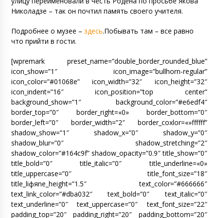
улицу переименовали в честь Родена по просьбе Якова
Николадзе – так он почтил память своего учителя.
Подробнее о музее –
здесь
.Побывать там – все равно
что прийти в гости.
[wpremark preset_name=”double_border_rounded_blue”
icon_show=”1″ icon_image=”bullhorn-regular”
icon_color=”#01068e” icon_width=”32″ icon_height=”32″
icon_indent=”16″ icon_position=”top center”
background_show=”1″ background_color=”#e6edf4″
border_top=”0″ border_right=«0» border_bottom=”0″
border_left=”0″ border_width=”2″ border_coxlor=«»ffffff”
shadow_show=”1″ shadow_x=”0″ shadow_y=”0″
shadow_blur=”0″ shadow_stretching=”2″
shadow_color=”#164c9f” shadow_opacity=”0.9″ title_show=”0″
title_bold=”0″ title_italic=”0″ title_underline=«0»
title_uppercase=”0″ title_font_size=”18″
title_liфяne_height=”1.5″ text_color=”#666666″
text_link_color=”#dba032″ text_bold=”0″ text_italic=”0″
text_underline=”0″ text_uppercase=”0″ text_font_size=”22″
padding_top=”20″ padding_right=”20″ padding_bottom=”20″