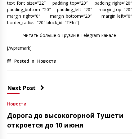
text_font_size=”22″ padding_top=”20″ padding_right=”20″
padding_bottom=”20″ padding_left=”20″ margin_top=”20″
margin_right=”0″ margin_bottom=”20″ margin_left=”0″
border_radius=”20″ block_id=”TFfn”]
Читать больше о Грузии в Telegram-канале
[/wpremark]
Posted in
Новости
Next Post
Новости
Дорога до высокогорной Тушети
откроется до 10 июня