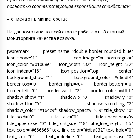
полностью соответствующая европейским стандартам”
– отмечают в министерстве.
На данном этапе по всей стране работают 18 станций
мониторинга качества воздуха.
[wpremark preset_name=”double_border_rounded_blue”
icon_show=”1″ icon_image=”bullhorn-regular”
icon_color=”#01068e” icon_width=”32″ icon_height=”32″
icon_indent=”16″ icon_position=”top center”
background_show=”1″ background_color=”#e6edf4″
border_top=”0″ border_right=«0» border_bottom=”0″
border_left=”0″ border_width=”2″ border_color=«»ffffff”
shadow_show=”1″ shadow_x=”0″ shadow_y=”0″
shadow_blur=”0″ shadow_stretching=”2″
shadow_color=”#164c9f” shadow_opacity=”0.9″ title_show=”0″
title_bold=”0″ title_italic=”0″ title_underline=«0»
title_uppercase=”0″ title_font_size=”18″ title_line_height=”1.5″
text_color=”#666666″ text_link_color=”#dba032″ text_bold=”0″
text_italic=”0″ text_underline=”0″ text_uppercase=”0″