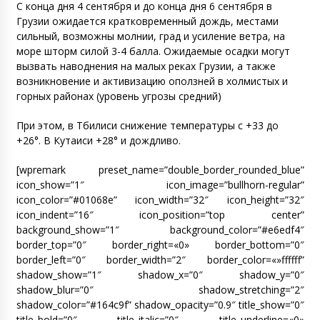
С конца дня 4 сентября и до конца дня 6 сентября в
Грузии ожидается кратковременный дождь, местами
сильный, возможны молнии, град и усиление ветра, на
море шторм силой 3-4 балла. Ожидаемые осадки могут
вызвать наводнения на малых реках Грузии, а также
возникновение и активизацию оползней в холмистых и
горных районах (уровень угрозы средний)
При этом, в Тбилиси снижение температуры с +33 до
+26°. В Кутаиси +28° и дождливо.
[wpremark preset_name=”double_border_rounded_blue”
icon_show=”1″ icon_image=”bullhorn-regular”
icon_color=”#01068e” icon_width=”32″ icon_height=”32″
icon_indent=”16″ icon_position=”top center”
background_show=”1″ background_color=”#e6edf4″
border_top=”0″ border_right=«0» border_bottom=”0″
border_left=”0″ border_width=”2″ border_color=«»ffffff”
shadow_show=”1″ shadow_x=”0″ shadow_y=”0″
shadow_blur=”0″ shadow_stretching=”2″
shadow_color=”#164c9f” shadow_opacity=”0.9″ title_show=”0″
title_bold=”0″ title_italic=”0″ title_underline=«0»