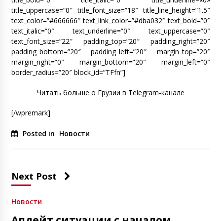
title_uppercase=”0″ title_font_size=”18″ title_line_height=”1.5″
text_color=”#666666″ text_link_color=”#dba032″ text_bold=”0″
text_italic=”0″ text_underline=”0″ text_uppercase=”0″
text_font_size=”22″ padding_top=”20″ padding_right=”20″
padding_bottom=”20″ padding_left=”20″ margin_top=”20″
margin_right=”0″ margin_bottom=”20″ margin_left=”0″
border_radius=”20″ block_id=”TFfn”]
Читать больше о Грузии в Telegram-канале
[/wpremark]
Posted in
Новости
Next Post
Новости
Апдейт ситуации с началом