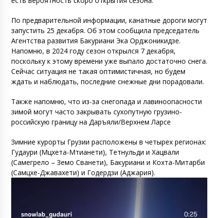
есть вероятность скоро открытия сезона.
По предварительной информации, канатные дороги могут
запустить 25 декабря. Об этом сообщила председатель
Агентства развития Бакуриани Эка Орджоникидзе.
Напомню, в 2024 году сезон открылся 7 декабря,
поскольку к этому времени уже выпало достаточно снега.
Сейчас ситуация не такая оптимистичная, но будем
ждать и наблюдать, последние снежные дни порадовали.
Также напомню, что из-за снегопада и лавиноопасности
зимой могут часто закрывать сухопутную грузино-
российскую границу на Даръяли/Верхнем Ларсе
Зимние курорты Грузии расположены в четырех регионах:
Гудаури (Мцхета-Мтианети), Тетнульди и Хацвали
(Самегрело – Земо Сванети), Бакуриани и Кохта-Митарби
(Самцхе-Джавахети) и Годердзи (Аджария).
Видеоплеер