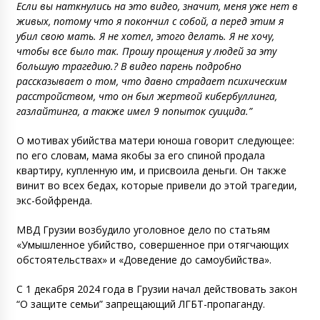
Если вы наткнулись на это видео, значит, меня уже нет в
живых, потому что я покончил с собой, а перед этим я
убил свою мать. Я не хотел, этого делать. Я не хочу,
чтобы все было так. Прошу прощения у людей за эту
большую трагедию.? В видео парень подробно
рассказывает о том, что давно страдает психическим
расстройством, что он был жертвой кибербуллинга,
газлайтинга, а также имел 9 попыток суицида.”
О мотивах убийства матери юноша говорит следующее:
по его словам, мама якобы за его спиной продала
квартиру, купленную им, и присвоила деньги. Он также
винит во всех бедах, которые привели до этой трагедии,
экс-бойфренда.
МВД Грузии возбудило уголовное дело по статьям
«Умышленное убийство, совершенное при отягчающих
обстоятельствах» и «Доведение до самоубийства».
С 1 декабря 2024 года в Грузии начал действовать закон
“О защите семьи” запрещающий ЛГБТ-пропаганду.