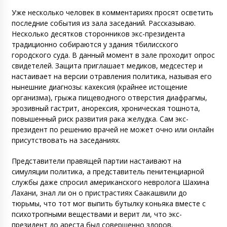
Уже несколько человек в комментариях просят осветить
последние события из зала заседаний. Рассказываю.
Несколько десятков сторонников экс-президента
традиционно собираются у здания тбилисского
городского суда. В данный момент в зале проходит опрос
свидетелей. Защита приглашает медиков, медсестер и
настаивает на версии отравления политика, называя его
нынешние диагнозы: кахексия (крайнее истощение
организма), грыжа пищеводного отверстия диафрагмы,
эрозивный гастрит, анорексия, хроническая тошнота,
повышенный риск развития рака желудка. Сам экс-
президент по решению врачей не может очно или онлайн
присутствовать на заседаниях.
Представители правящей партии настаивают на
симуляции политика, а представитель пенитенциарной
службы даже спросил американского невролога Шахина
Лахани, знал ли он о пристрастиях Саакашвили до
тюрьмы, что тот мог выпить бутылку коньяка вместе с
психотропными веществами и верит ли, что экс-
президент до ареста был совершенно здоров.