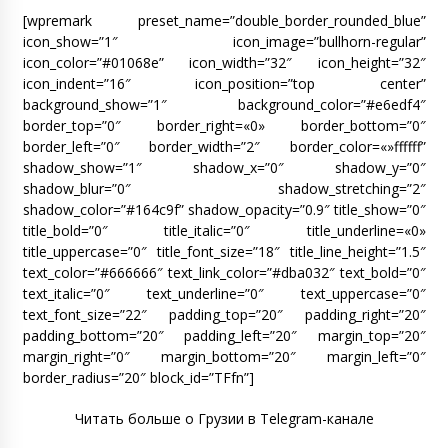
[wpremark preset_name=”double_border_rounded_blue”
icon_show=”1″ icon_image=”bullhorn-regular”
icon_color=”#01068e” icon_width=”32″ icon_height=”32″
icon_indent=”16″ icon_position=”top center”
background_show=”1″ background_color=”#e6edf4″
border_top=”0″ border_right=«0» border_bottom=”0″
border_left=”0″ border_width=”2″ border_color=«»ffffff”
shadow_show=”1″ shadow_x=”0″ shadow_y=”0″
shadow_blur=”0″ shadow_stretching=”2″
shadow_color=”#164c9f” shadow_opacity=”0.9″ title_show=”0″
title_bold=”0″ title_italic=”0″ title_underline=«0»
title_uppercase=”0″ title_font_size=”18″ title_line_height=”1.5″
text_color=”#666666″ text_link_color=”#dba032″ text_bold=”0″
text_italic=”0″ text_underline=”0″ text_uppercase=”0″
text_font_size=”22″ padding_top=”20″ padding_right=”20″
padding_bottom=”20″ padding_left=”20″ margin_top=”20″
margin_right=”0″ margin_bottom=”20″ margin_left=”0″
border_radius=”20″ block_id=”TFfn”]
Читать больше о Грузии в Telegram-канале