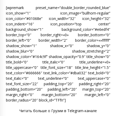
[wpremark preset_name=”double_border_rounded_blue”
icon_show=”1″ icon_image=”bullhorn-regular”
icon_color=”#01068e” icon_width=”32″ icon_height=”32″
icon_indent=”16″ icon_position=”top center”
background_show=”1″ background_color=”#e6edf4″
border_top=”0″ border_right=«0» border_bottom=”0″
border_left=”0″ border_width=”2″ border_color=«»ffffff”
shadow_show=”1″ shadow_x=”0″ shadow_y=”0″
shadow_blur=”0″ shadow_stretching=”2″
shadow_color=”#164c9f” shadow_opacity=”0.9″ title_show=”0″
title_bold=”0″ title_italic=”0″ title_underline=«0»
title_uppercase=”0″ title_font_size=”18″ title_line_height=”1.5″
text_color=”#666666″ text_link_color=”#dba032″ text_bold=”0″
text_italic=”0″ text_underline=”0″ text_uppercase=”0″
text_font_size=”22″ padding_top=”20″ padding_right=”20″
padding_bottom=”20″ padding_left=”20″ margin_top=”20″
margin_right=”0″ margin_bottom=”20″ margin_left=”0″
border_radius=”20″ block_id=”TFfn”]
Читать больше о Грузии в Telegram-канале