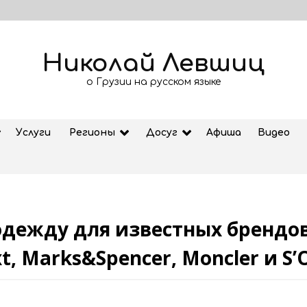
Николай Левшиц
о Грузии на русском языке
Услуги
Регионы
Досуг
Афиша
Видео
одежду для известных брендов
Рубрика «Азбука Грузии»: дзеоба
, Marks&Spencer, Moncler и S’O
02.08.2026
ем
Старт продажи билетов на