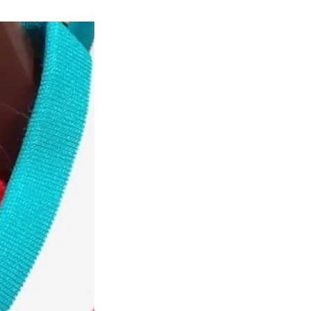
Тбилиси перенесли, но пешеходы
по привычке идут прежним
маршрутом и нарушают правила
02.08.2026
Юные звезды соцсетей Ана-
Мария и Ева Бутиашвили: как
вырасти за год до полумиллиона
подписчиков.
01.08.2026
Где покупать книги на русском
языке в Тбилиси — подборка
магазинов
01.08.2026