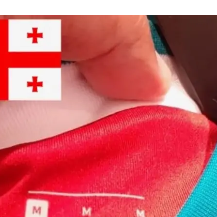
нового «Человека-паука»,
«Одиссея» Кристофера Нолана и
другие фильмы —
02.08.2026
кинотеатральный дайджест
Грузии
Самые популярные имена и
распространённые фамилии в
Грузии
02.08.2026
Сеть OnePrice полностью ушла с
рынка и прекратила свою
деятельность в Грузии, на её
место пришла “Ambari”
01.08.2026