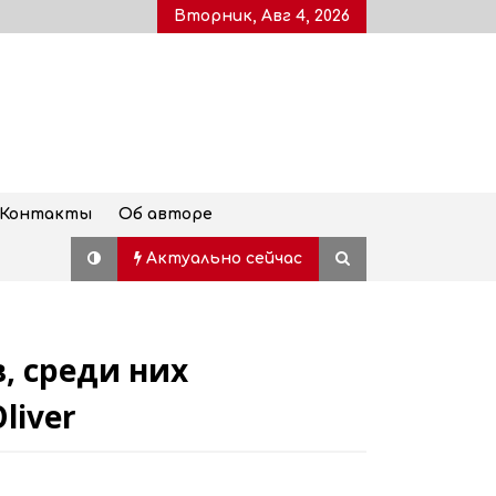
Вторник, Авг 4, 2026
Контакты
Об авторе
Актуально сейчас
, среди них
Дворец молодежи, также
известный как Воронцовский
liver
дворец, открыт для посетителей
после пятилетней реставрации
02.08.2026
Популярный наземный переход в