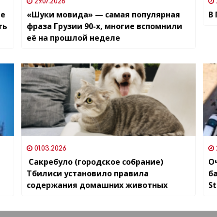
29.07.2026
ые
«Шуки мовида» — самая популярная
В
ть
фраза Грузии 90-х, многие вспомнили
её на прошлой неделе
01.03.2026
Сакребуло (городское собрание)
О
Тбилиси установило правила
б
содержания домашних животных
St