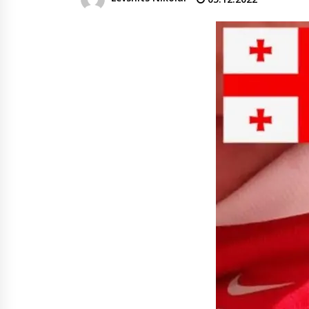
денежных переводов из
российского банка «Т-банка» в
Грузию за одну неделю
02.08.2026
увеличился на 64%
Российские СМИ и паблики
намеренно разгоняют тему
плохих отношений между
грузинами и русскими
02.08.2026
Любовь или продуманная акция
—сюжет Данилы и Ануки набрал
более 10 миллионов просмотров
за несколько дней
01.08.2026