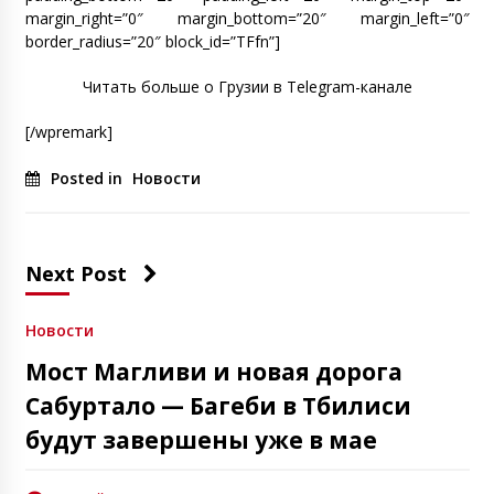
margin_right=”0″ margin_bottom=”20″ margin_left=”0″
border_radius=”20″ block_id=”TFfn”]
Читать больше о Грузии в Telegram-канале
[/wpremark]
Posted in
Новости
Next Post
Новости
Мост Магливи и новая дорога
Сабуртало — Багеби в Тбилиси
будут завершены уже в мае