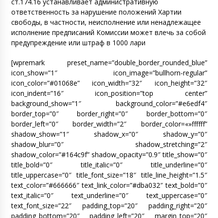
ст.174.16 устанавливает административную
ответственность за нарушение положений Хартии
свободы, в частности, неисполнение или ненадлежащее
исполнение предписаний Комиссии может влечь за собой
предупреждение или штраф в 1000 лари
[wpremark preset_name=”double_border_rounded_blue”
icon_show=”1″ icon_image=”bullhorn-regular”
icon_color=”#01068e” icon_width=”32″ icon_height=”32″
icon_indent=”16″ icon_position=”top center”
background_show=”1″ background_color=”#e6edf4″
border_top=”0″ border_right=”0″ border_bottom=”0″
border_left=”0″ border_width=”2″ border_color=«»ffffff”
shadow_show=”1″ shadow_x=”0″ shadow_y=”0″
shadow_blur=”0″ shadow_stretching=”2″
shadow_color=”#164c9f” shadow_opacity=”0.9″ title_show=”0″
title_bold=”0″ title_italic=”0″ title_underline=”0″
title_uppercase=”0″ title_font_size=”18″ title_line_height=”1.5″
text_color=”#666666″ text_link_color=”#dba032″ text_bold=”0″
text_italic=”0″ text_underline=”0″ text_uppercase=”0″
text_font_size=”22″ padding_top=”20″ padding_right=”20″
padding_bottom=”20″ padding_left=”20″ margin_top=”20″