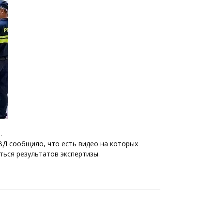
Тбилиси перенесли, но пешеходы
по привычке идут прежним
маршрутом и нарушают правила
02.08.2026
Юные звезды соцсетей Ана-
Мария и Ева Бутиашвили: как
вырасти за год до полумиллиона
подписчиков.
01.08.2026
Где покупать книги на русском
языке в Тбилиси — подборка
магазинов
01.08.2026
.
ВД сообщило, что есть видео на которых
ться результатов экспертизы.