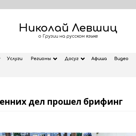
Николай Левшиц
о Грузии на русском языке
Услуги
Регионы
Досуг
Афиша
Видео
ренних дел прошел брифинг
Рубрика «Азбука Грузии»: дзеоба
02.08.2026
ем
Старт продажи билетов на