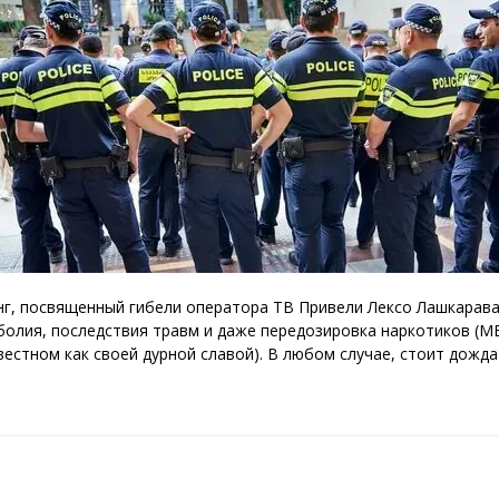
нового «Человека-паука»,
«Одиссея» Кристофера Нолана и
другие фильмы —
02.08.2026
кинотеатральный дайджест
Грузии
Самые популярные имена и
распространённые фамилии в
Грузии
02.08.2026
Сеть OnePrice полностью ушла с
рынка и прекратила свою
деятельность в Грузии, на её
место пришла “Ambari”
01.08.2026
г, посвященный гибели оператора ТВ Привели Лексо Лашкарава
олия, последствия травм и даже передозировка наркотиков (М
вестном как своей дурной славой). В любом случае, стоит дожда