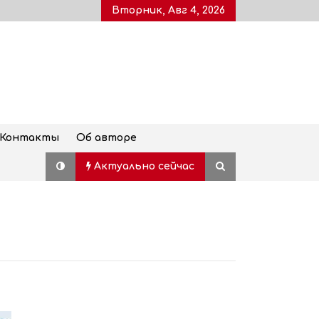
Вторник, Авг 4, 2026
Контакты
Об авторе
Актуально сейчас
Дворец молодежи, также
известный как Воронцовский
дворец, открыт для посетителей
после пятилетней реставрации
02.08.2026
Популярный наземный переход в