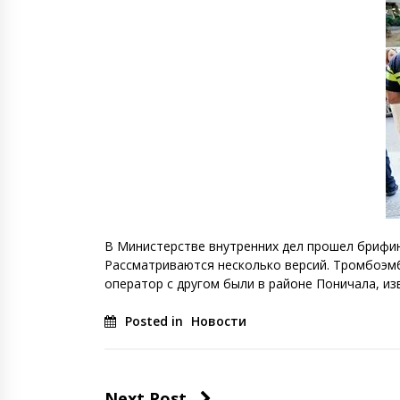
денежных переводов из
российского банка «Т-банка» в
Грузию за одну неделю
02.08.2026
увеличился на 64%
Российские СМИ и паблики
намеренно разгоняют тему
плохих отношений между
грузинами и русскими
02.08.2026
Любовь или продуманная акция
—сюжет Данилы и Ануки набрал
более 10 миллионов просмотров
за несколько дней
01.08.2026
В Министерстве внутренних дел прошел брифин
Рассматриваются несколько версий. Тромбоэмб
оператор с другом были в районе Поничала, из
Posted in
Новости
Next Post