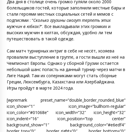
Два дня в столице очень громко гуляли около 2000
болельщиков гостей, которые заполнили местные бары и
стали героями местных социальных сетей и мемов с
подписями : “
Сколько грузины смогут терпеть этих
мужчин в юбках?
“. Все выкладывали этих громких и
высоких мужчин в килтах, обсуждая, удобно ли тем
путешествовать в такой одежде.
Сам матч турнирных интриг в себе не несёт, хозяева
провалили выступление в группе, а гости вышли из неё на
Чемпионат Европы. Однако у сборной Грузии остается
небольшой шанс попасть на данный турнир через матчи в
Лиге Наций. Там их соперниками могут стать сборные
Греции, Люксембурга, Казахстана или Азербайджана.
Игры пройдут в марте 2024 года.
[wpremark preset_name=”double_border_rounded_blue”
icon_show=”1″ icon_image=”bullhorn-regular”
icon_color=”#01068e” icon_width=”32″ icon_height=”32″
icon_indent=”16″ icon_position=”top center”
background_show=”1″ background_color=”#e6edf4″
border_top=”0″ border_right=”0″ border_bottom=”0″