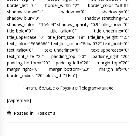
border_left=”0″ border_width=”2″ border_color=”#ffffff”
shadow_show=”1″ shadow_x=”0″ shadow_y=”0″
shadow_blur=”0″ shadow_stretching=”2″
shadow_color=”#164c9f” shadow_opacity=”0.9″ title_show=”0″
title_bold=”0″ title_italic=”0″ title_underline=”0″
title_uppercase=”0″ title_font_size=”18″ title_line_height=”1.5″
text_color=”#666666″ text_link_color=”#dba032″ text_bold=”0″
text_italic=”0″ text_underline=”0″ text_uppercase=”0″
text_font_size=”22″ padding_top=”20″ padding_right=”20″
padding_bottom=”20″ padding_left=”20″ margin_top=”20″
margin_right=”0″ margin_bottom=”20″ margin_left=”0″
border_radius=”20″ block_id=”TFfn”]
Читать больше о Грузии в Telegram-канале
[/wpremark]
Posted in
Новости