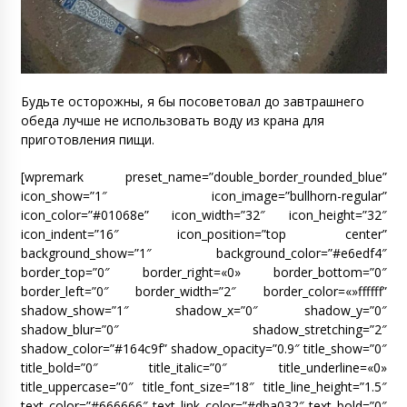
Будьте осторожны, я бы посоветовал до завтрашнего
обеда лучше не использовать воду из крана для
приготовления пищи.
[wpremark preset_name=”double_border_rounded_blue”
icon_show=”1″ icon_image=”bullhorn-regular”
icon_color=”#01068e” icon_width=”32″ icon_height=”32″
icon_indent=”16″ icon_position=”top center”
background_show=”1″ background_color=”#e6edf4″
border_top=”0″ border_right=«0» border_bottom=”0″
border_left=”0″ border_width=”2″ border_color=«»ffffff”
shadow_show=”1″ shadow_x=”0″ shadow_y=”0″
shadow_blur=”0″ shadow_stretching=”2″
shadow_color=”#164c9f” shadow_opacity=”0.9″ title_show=”0″
title_bold=”0″ title_italic=”0″ title_underline=«0»
title_uppercase=”0″ title_font_size=”18″ title_line_height=”1.5″
text_color=”#666666″ text_link_color=”#dba032″ text_bold=”0″