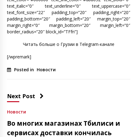
text_italic=”0″ text_underline=”0″ text_uppercase=”0″
text_font_size=”22″ padding_top=”20″ padding_right=”20″
padding_bottom=”20″ padding_left=”20″ margin_top=”20″
margin_right=”0″ margin_bottom=”20″ margin_left=”0″
border_radius=”20″ block_id=”TFfn”]
Читать больше о Грузии в Telegram-канале
[/wpremark]
Posted in
Новости
Next Post
Новости
Во многих магазинах Тбилиси и
сервисах доставки кончилась