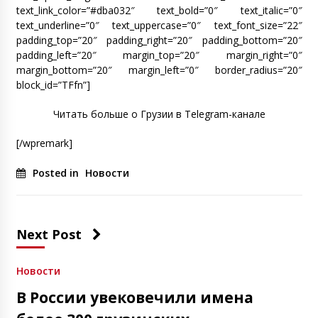
text_link_color=”#dba032″ text_bold=”0″ text_italic=”0″
text_underline=”0″ text_uppercase=”0″ text_font_size=”22″
padding_top=”20″ padding_right=”20″ padding_bottom=”20″
padding_left=”20″ margin_top=”20″ margin_right=”0″
margin_bottom=”20″ margin_left=”0″ border_radius=”20″
block_id=”TFfn”]
Читать больше о Грузии в Telegram-канале
[/wpremark]
Posted in
Новости
Next Post
Новости
В России увековечили имена