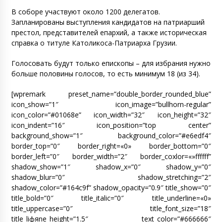
В соборе участвуют около 1200 делегатов.
Запланированы выступления кандидатов на патриарший
престол, представителей епархий, а также историческая
справка о титуле Католикоса-Патриарха Грузии.
Голосовать будут только епископы – для избрания нужно
больше половины голосов, то есть минимум 18 (из 34).
[wpremark preset_name=”double_border_rounded_blue”
icon_show=”1″ icon_image=”bullhorn-regular”
icon_color=”#01068e” icon_width=”32″ icon_height=”32″
icon_indent=”16″ icon_position=”top center”
background_show=”1″ background_color=”#e6edf4″
border_top=”0″ border_right=«0» border_bottom=”0″
border_left=”0″ border_width=”2″ border_coxlor=«»ffffff”
shadow_show=”1″ shadow_x=”0″ shadow_y=”0″
shadow_blur=”0″ shadow_stretching=”2″
shadow_color=”#164c9f” shadow_opacity=”0.9″ title_show=”0″
title_bold=”0″ title_italic=”0″ title_underline=«0»
title_uppercase=”0″ title_font_size=”18″
title_liфяne_height=”1.5″ text_color=”#666666″