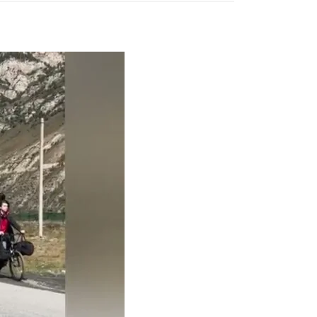
Тбилиси перенесли, но пешеходы
по привычке идут прежним
маршрутом и нарушают правила
02.08.2026
Юные звезды соцсетей Ана-
Мария и Ева Бутиашвили: как
вырасти за год до полумиллиона
подписчиков.
01.08.2026
Где покупать книги на русском
языке в Тбилиси — подборка
магазинов
01.08.2026