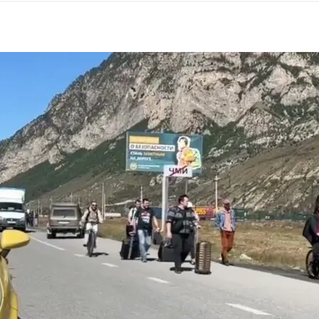
нового «Человека-паука»,
«Одиссея» Кристофера Нолана и
другие фильмы —
02.08.2026
кинотеатральный дайджест
Грузии
Самые популярные имена и
распространённые фамилии в
Грузии
02.08.2026
Сеть OnePrice полностью ушла с
рынка и прекратила свою
деятельность в Грузии, на её
место пришла “Ambari”
01.08.2026