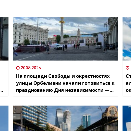
20.05.2026
На площади Свободы и окрестностях
С
улицы Орбелиани начали готовиться к
ал
я
празднованию Дня независимости —
ок
движение машин ограничат
и