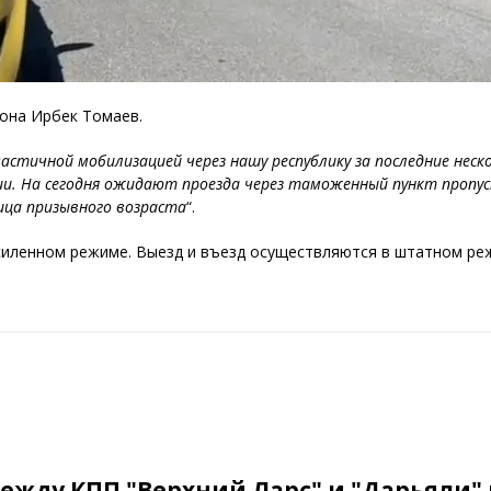
она Ирбек Томаев.
частичной мобилизацией через нашу республику за последние нес
и. На сегодня ожидают проезда через таможенный пункт пропуска
ица призывного возраста
“.
силенном режиме. Выезд и въезд осуществляются в штатном ре
жду КПП "Верхний Ларс" и "Дарьяли" и