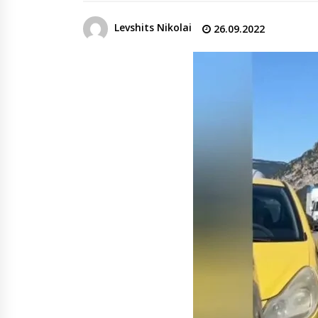
денежных переводов из
российского банка «Т-банка» в
Levshits Nikolai
26.09.2022
Грузию за одну неделю
02.08.2026
увеличился на 64%
Российские СМИ и паблики
намеренно разгоняют тему
плохих отношений между
грузинами и русскими
02.08.2026
Любовь или продуманная акция
—сюжет Данилы и Ануки набрал
более 10 миллионов просмотров
за несколько дней
01.08.2026