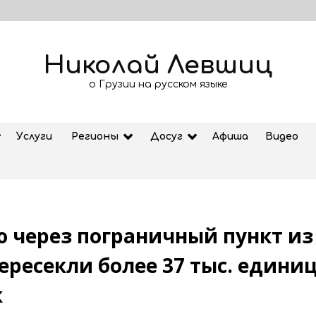
Николай Левшиц
о Грузии на русском языке
Услуги
Регионы
Досуг
Афиша
Видео
 через пограничный пункт из
Рубрика «Азбука Грузии»: дзеоба
ересекли более 37 тыс. едини
02.08.2026
к
ем
Старт продажи билетов на