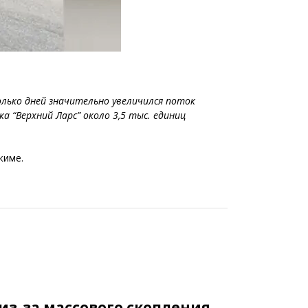
колько дней значительно увеличился поток
 “Верхний Ларс” около 3,5 тыс. единиц
жиме.
з-за массового скопления