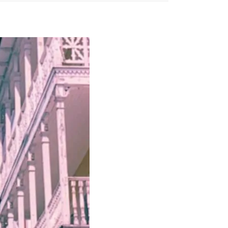
Тбилиси перенесли, но пешеходы
по привычке идут прежним
маршрутом и нарушают правила
02.08.2026
Юные звезды соцсетей Ана-
Мария и Ева Бутиашвили: как
вырасти за год до полумиллиона
подписчиков.
01.08.2026
Где покупать книги на русском
языке в Тбилиси — подборка
магазинов
01.08.2026