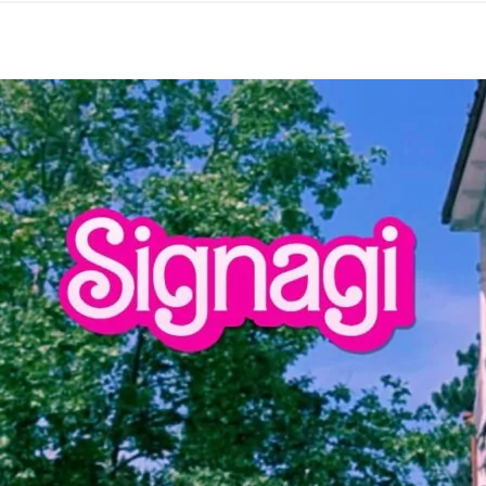
нового «Человека-паука»,
«Одиссея» Кристофера Нолана и
другие фильмы —
02.08.2026
кинотеатральный дайджест
Грузии
Самые популярные имена и
распространённые фамилии в
Грузии
02.08.2026
Сеть OnePrice полностью ушла с
рынка и прекратила свою
деятельность в Грузии, на её
место пришла “Ambari”
01.08.2026