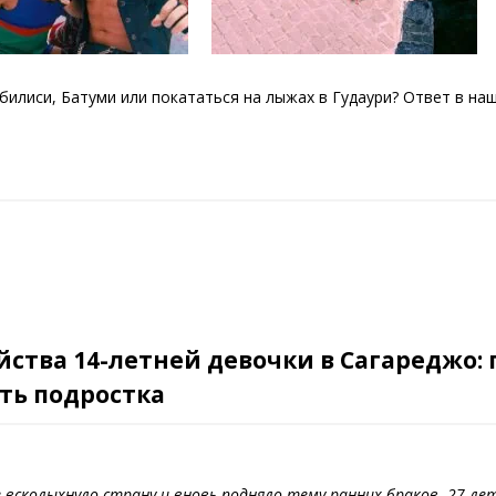
Тбилиси, Батуми или покататься на лыжах в Гудаури? Ответ в на
ства 14-летней девочки в Сагареджо: 
ть подростка
 всколыхнуло страну и вновь подняло тему ранних браков. 27-л