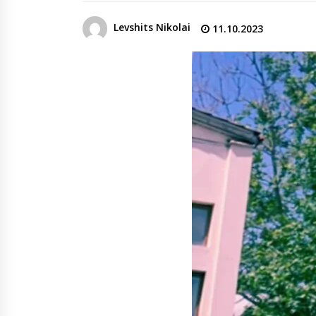
денежных переводов из
российского банка «Т-банка» в
Levshits Nikolai
11.10.2023
Грузию за одну неделю
02.08.2026
увеличился на 64%
Российские СМИ и паблики
намеренно разгоняют тему
плохих отношений между
грузинами и русскими
02.08.2026
Любовь или продуманная акция
—сюжет Данилы и Ануки набрал
более 10 миллионов просмотров
за несколько дней
01.08.2026