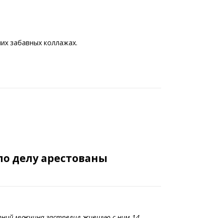
ших забавных коллажах.
по делу арестованы
етний мужчина застрелил жившую с ним 14-