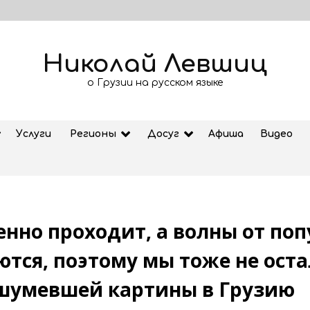
Николай Левшиц
о Грузии на русском языке
Услуги
Регионы
Досуг
Афиша
Видео
нно проходит, а волны от поп
Рубрика «Азбука Грузии»: дзеоба
тся, поэтому мы тоже не остал
02.08.2026
ашумевшей картины в Грузию
ем
Старт продажи билетов на