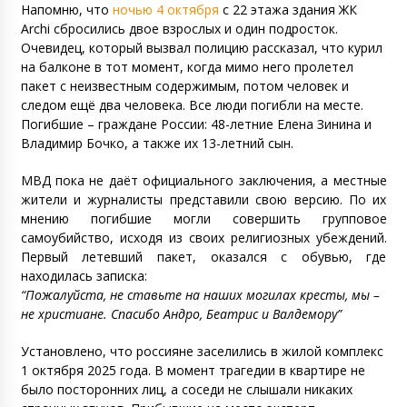
Напомню, что
ночью 4 октября
с 22 этажа здания ЖК
Archi сбросились двое взрослых и один подросток.
Очевидец, который вызвал полицию рассказал, что курил
на балконе в тот момент, когда мимо него пролетел
пакет с неизвестным содержимым, потом человек и
следом ещё два человека. Все люди погибли на месте.
Погибшие – граждане России: 48-летние Елена Зинина и
Владимир Бочко, а также их 13-летний сын.
МВД пока не даёт официального заключения, а местные
жители и журналисты представили свою версию. По их
мнению погибшие могли совершить групповое
самоубийство, исходя из своих религиозных убеждений.
Первый летевший пакет, оказался с обувью, где
находилась записка:
“Пожалуйста, не ставьте на наших могилах кресты, мы –
не христиане. Спасибо Андро, Беатрис и Валдемору”
Установлено, что россияне заселились в жилой комплекс
1 октября 2025 года. В момент трагедии в квартире не
было посторонних лиц, а соседи не слышали никаких