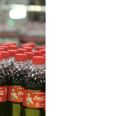
Тбилиси перенесли, но пешеходы
по привычке идут прежним
маршрутом и нарушают правила
02.08.2026
Юные звезды соцсетей Ана-
Мария и Ева Бутиашвили: как
вырасти за год до полумиллиона
подписчиков.
01.08.2026
Где покупать книги на русском
языке в Тбилиси — подборка
магазинов
01.08.2026