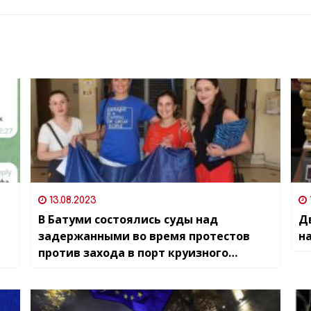
13.08.2023
В Батуми состоялись суды над
Д
задержанными во время протестов
н
против захода в порт круизного
лайнера из России