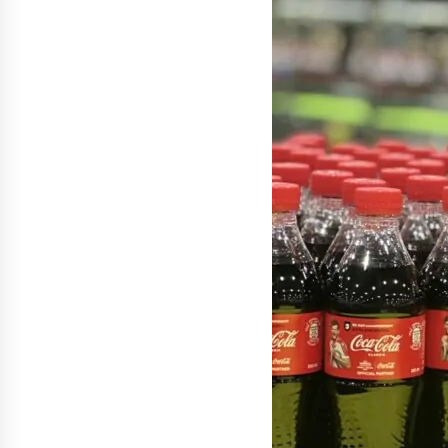
денежных переводов из
российского банка «Т-банка» в
Грузию за одну неделю
02.08.2026
увеличился на 64%
Российские СМИ и паблики
намеренно разгоняют тему
плохих отношений между
грузинами и русскими
02.08.2026
Любовь или продуманная акция
—сюжет Данилы и Ануки набрал
более 10 миллионов просмотров
за несколько дней
01.08.2026