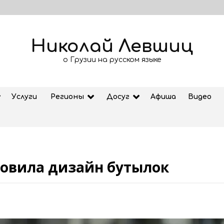
Николай Левшиц
о Грузии на русском языке
Услуги
Регионы
Досуг
Афиша
Видео
бновила дизайн бутылок
Рубрика «Азбука Грузии»: дзеоба
02.08.2026
ем
Старт продажи билетов на