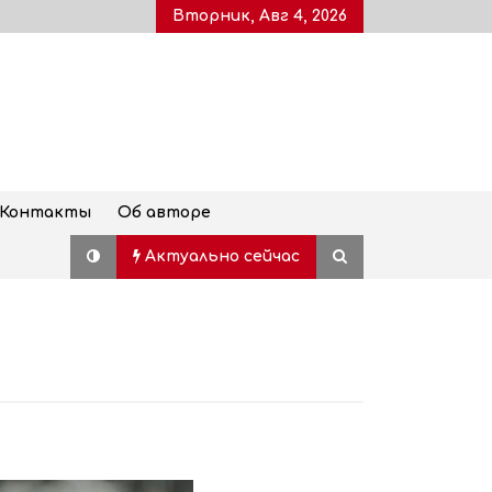
Вторник, Авг 4, 2026
Контакты
Об авторе
Актуально сейчас
Дворец молодежи, также
известный как Воронцовский
дворец, открыт для посетителей
после пятилетней реставрации
02.08.2026
Популярный наземный переход в