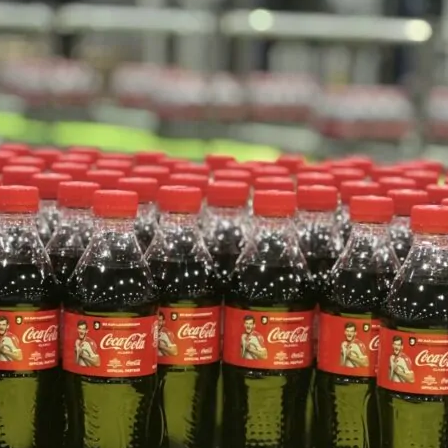
нового «Человека-паука»,
«Одиссея» Кристофера Нолана и
другие фильмы —
02.08.2026
кинотеатральный дайджест
Грузии
Самые популярные имена и
распространённые фамилии в
Грузии
02.08.2026
Сеть OnePrice полностью ушла с
рынка и прекратила свою
деятельность в Грузии, на её
место пришла “Ambari”
01.08.2026